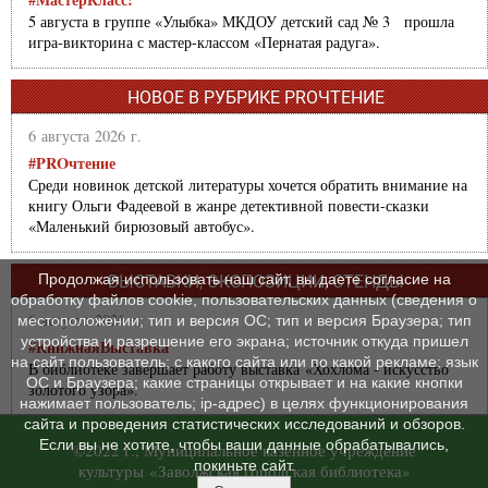
5 августа в группе «Улыбка» МКДОУ детский сад № 3 прошла
игра-викторина с мастер-классом «Пернатая радуга».
НОВОЕ В РУБРИКЕ PROЧТЕНИЕ
6 августа 2026 г.
#PROчтение
Среди новинок детской литературы хочется обратить внимание на
книгу Ольги Фадеевой в жанре детективной повести-сказки
«Маленький бирюзовый автобус».
Продолжая использовать наш сайт, вы даете согласие на
ВЫСТАВКИ, ЭКСПОЗИЦИИ, СТЕНДЫ
обработку файлов cookie, пользовательских данных (сведения о
6 августа 2026 г.
местоположении; тип и версия ОС; тип и версия Браузера; тип
устройства и разрешение его экрана; источник откуда пришел
#КнижнаяВыставка
на сайт пользователь; с какого сайта или по какой рекламе; язык
В библиотеке завершает работу выставка «Хохлома - искусство
ОС и Браузера; какие страницы открывает и на какие кнопки
золотого узора».
нажимает пользователь; ip-адрес) в целях функционирования
сайта и проведения статистических исследований и обзоров.
Если вы не хотите, чтобы ваши данные обрабатывались,
©2022 г., Муниципальное казенное учреждение
покиньте сайт.
культуры «Заволжская городская библиотека»