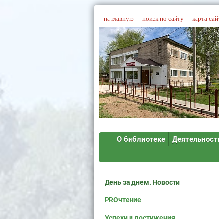
на главную
поиск по сайту
карта сай
О библиотеке
Деятельност
День за днем. Новости
PROчтение
Успехи и достижения