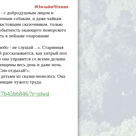
#ОнлайнЧтение
в - с добродушным лицом и
ичным собакам, и даже чайкам.
 настоящим сказочником, только
амобытность окающего поморского
ть в пейзаже очарование
 любо - не слушай…». Старинная
й рассказывается, как хитрый поп
о она управится со всеми делами.
енщины весь день и даже ночь.
«Спи-отдыхай!».
 детьми из сказки-монолога. Она
енящие чужого труда.
277b45b6846/?r=plwd