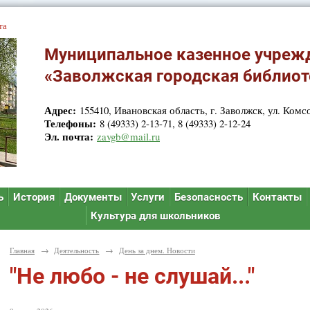
та
Муниципальное казенное учреж
«Заволжская городская библиот
Адрес:
155410, Ивановская область, г. Заволжск, ул. Комсо
Телефоны:
8 (49333) 2-13-71, 8 (49333) 2-12-24
Эл. почта:
zavgb@mail.ru
ь
История
Документы
Услуги
Безопасность
Контакты
Культура для школьников
Главная
→
Деятельность
→
День за днем. Новости
"Не любо - не слушай..."