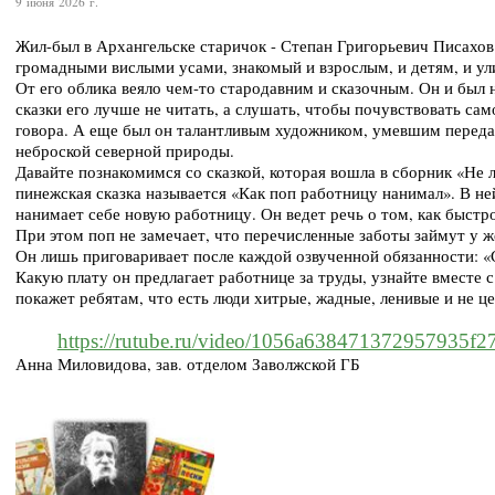
9 июня 2026 г.
Жил-был в Архангельске старичок - Степан Григорьевич Писахо
громадными вислыми усами, знакомый и взрослым, и детям, и ул
От его облика веяло чем-то стародавним и сказочным. Он и был
сказки его лучше не читать, а слушать, чтобы почувствовать с
говора. А еще был он талантливым художником, умевшим переда
неброской северной природы.
Давайте познакомимся со сказкой, которая вошла в сборник «Не
пинежская сказка называется «Как поп работницу нанимал». В не
нанимает себе новую работницу. Он ведет речь о том, как быстр
При этом поп не замечает, что перечисленные заботы займут у ж
Он лишь приговаривает после каждой озвученной обязанности: 
Какую плату он предлагает работнице за труды, узнайте вместе с
покажет ребятам, что есть люди хитрые, жадные, ленивые и не ц
https://rutube.ru/video/1056a638471372957935f
Анна Миловидова, зав. отделом Заволжской ГБ