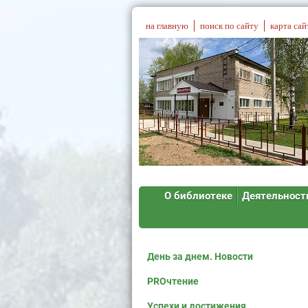
на главную
поиск по сайту
карта сай
О библиотеке
Деятельност
День за днем. Новости
PROчтение
Успехи и достижения