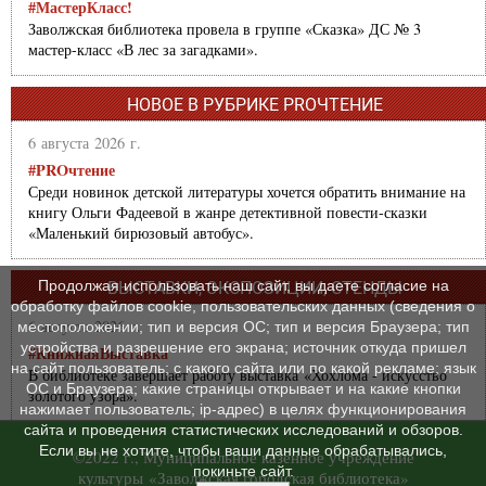
#МастерКласс!
Заволжская библиотека провела в группе «Сказка» ДС № 3
мастер-класс «В лес за загадками».
НОВОЕ В РУБРИКЕ PROЧТЕНИЕ
6 августа 2026 г.
#PROчтение
Среди новинок детской литературы хочется обратить внимание на
книгу Ольги Фадеевой в жанре детективной повести-сказки
«Маленький бирюзовый автобус».
Продолжая использовать наш сайт, вы даете согласие на
ВЫСТАВКИ, ЭКСПОЗИЦИИ, СТЕНДЫ
обработку файлов cookie, пользовательских данных (сведения о
6 августа 2026 г.
местоположении; тип и версия ОС; тип и версия Браузера; тип
устройства и разрешение его экрана; источник откуда пришел
#КнижнаяВыставка
на сайт пользователь; с какого сайта или по какой рекламе; язык
В библиотеке завершает работу выставка «Хохлома - искусство
ОС и Браузера; какие страницы открывает и на какие кнопки
золотого узора».
нажимает пользователь; ip-адрес) в целях функционирования
сайта и проведения статистических исследований и обзоров.
Если вы не хотите, чтобы ваши данные обрабатывались,
©2022 г., Муниципальное казенное учреждение
покиньте сайт.
культуры «Заволжская городская библиотека»