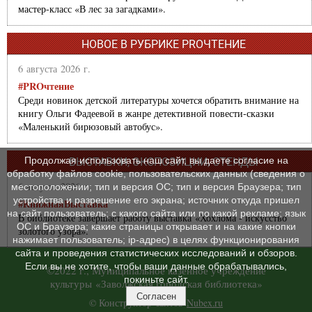
мастер-класс «В лес за загадками».
НОВОЕ В РУБРИКЕ PROЧТЕНИЕ
6 августа 2026 г.
#PROчтение
Среди новинок детской литературы хочется обратить внимание на
книгу Ольги Фадеевой в жанре детективной повести-сказки
«Маленький бирюзовый автобус».
Продолжая использовать наш сайт, вы даете согласие на
ВЫСТАВКИ, ЭКСПОЗИЦИИ, СТЕНДЫ
обработку файлов cookie, пользовательских данных (сведения о
6 августа 2026 г.
местоположении; тип и версия ОС; тип и версия Браузера; тип
устройства и разрешение его экрана; источник откуда пришел
#КнижнаяВыставка
на сайт пользователь; с какого сайта или по какой рекламе; язык
В библиотеке завершает работу выставка «Хохлома - искусство
ОС и Браузера; какие страницы открывает и на какие кнопки
золотого узора».
нажимает пользователь; ip-адрес) в целях функционирования
сайта и проведения статистических исследований и обзоров.
Если вы не хотите, чтобы ваши данные обрабатывались,
©2022 г., Муниципальное казенное учреждение
покиньте сайт.
культуры «Заволжская городская библиотека»
Согласен
© Конструктор сайтов
Nubex.ru