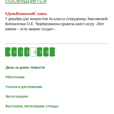
посвящается
#ДеньВоинскойСлавы
3 декабря для лицеистов 4а класса сотрудница Заволжской
библиотеки О.Е. Черёмушкина провела квест-игру «Нет
имени – есть звание солдат».
13
14
15
16
17
18
День за днем. Новости
PROчтение
Успехи и достижения
Фотогалерея
Выставки, экспозиции, стенды