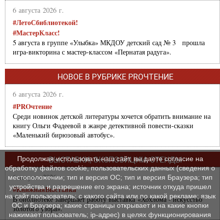
6 августа 2026 г.
#ЛетоСбиблиотекой!
#МастерКласс!
5 августа в группе «Улыбка» МКДОУ детский сад № 3 прошла
игра-викторина с мастер-классом «Пернатая радуга».
НОВОЕ В РУБРИКЕ PROЧТЕНИЕ
6 августа 2026 г.
#PROчтение
Среди новинок детской литературы хочется обратить внимание на
книгу Ольги Фадеевой в жанре детективной повести-сказки
«Маленький бирюзовый автобус».
Продолжая использовать наш сайт, вы даете согласие на
ВЫСТАВКИ, ЭКСПОЗИЦИИ, СТЕНДЫ
обработку файлов cookie, пользовательских данных (сведения о
6 августа 2026 г.
местоположении; тип и версия ОС; тип и версия Браузера; тип
устройства и разрешение его экрана; источник откуда пришел
#КнижнаяВыставка
на сайт пользователь; с какого сайта или по какой рекламе; язык
В библиотеке завершает работу выставка «Хохлома - искусство
ОС и Браузера; какие страницы открывает и на какие кнопки
золотого узора».
нажимает пользователь; ip-адрес) в целях функционирования