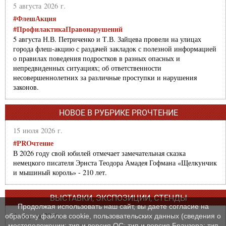
5 августа 2026 г.
#ФлешАкция
#ПрофилактикаПравонарушений
5 августа Н.В. Петриченко и Т.В. Зайцева провели на улицах
города флеш-акцию с раздачей закладок с полезной информацией
о правилах поведения подростков в разных опасных и
непредвиденных ситуациях; об ответственности
несовершеннолетних за различные проступки и нарушения
законов.
НОВОЕ В РУБРИКЕ PROЧТЕНИЕ
15 июля 2026 г.
#PROчтение
В 2026 году свой юбилей отмечает замечательная сказка
немецкого писателя Эрнста Теодора Амадея Гофмана «Щелкунчик
и мышиный король» - 210 лет.
ВЫСТАВКИ, ЭКСПОЗИЦИИ, СТЕНДЫ
Продолжая использовать наш сайт, вы даете согласие на
4 августа 2026 г.
обработку файлов cookie, пользовательских данных (сведения о
местоположении; тип и версия ОС; тип и версия Браузера; тип