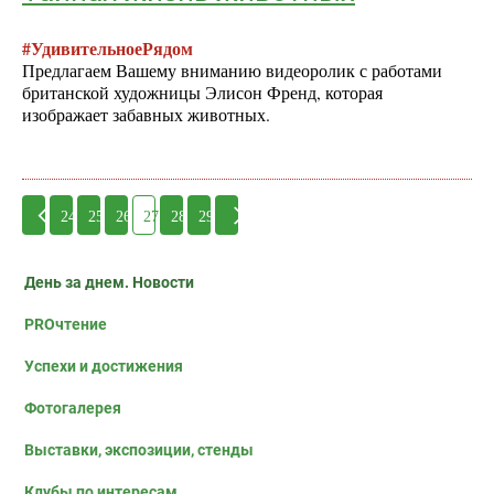
#УдивительноеРядом
Предлагаем Вашему вниманию видеоролик с работами
британской художницы Элисон Френд, которая
изображает забавных животных.
24
25
26
27
28
29
День за днем. Новости
PROчтение
Успехи и достижения
Фотогалерея
Выставки, экспозиции, стенды
Клубы по интересам