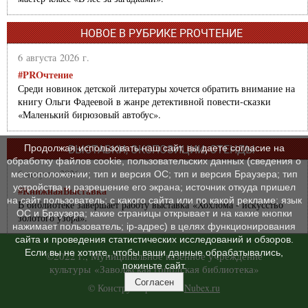
НОВОЕ В РУБРИКЕ PROЧТЕНИЕ
6 августа 2026 г.
#PROчтение
Среди новинок детской литературы хочется обратить внимание на
книгу Ольги Фадеевой в жанре детективной повести-сказки
«Маленький бирюзовый автобус».
Продолжая использовать наш сайт, вы даете согласие на
ВЫСТАВКИ, ЭКСПОЗИЦИИ, СТЕНДЫ
обработку файлов cookie, пользовательских данных (сведения о
6 августа 2026 г.
местоположении; тип и версия ОС; тип и версия Браузера; тип
устройства и разрешение его экрана; источник откуда пришел
#КнижнаяВыставка
на сайт пользователь; с какого сайта или по какой рекламе; язык
В библиотеке завершает работу выставка «Хохлома - искусство
ОС и Браузера; какие страницы открывает и на какие кнопки
золотого узора».
нажимает пользователь; ip-адрес) в целях функционирования
сайта и проведения статистических исследований и обзоров.
Если вы не хотите, чтобы ваши данные обрабатывались,
©2022 г., Муниципальное казенное учреждение
покиньте сайт.
культуры «Заволжская городская библиотека»
Согласен
© Конструктор сайтов
Nubex.ru