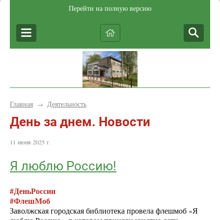
Перейти на полную версию
Главная
Деятельность
→
День за днем. Новости
11 июня 2025 г.
Я люблю Россию!
#ДеньРоссии
#ФлешМоб
Заволжская городская библиотека провела флешмоб «Я