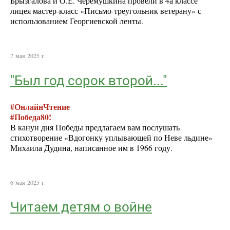
Брызгалова и О.Е. Черемушкина провели в 4а классе
лицея мастер-класс «Письмо-треугольник ветерану» с
использованием Георгиевской ленты.
7 мая 2025 г.
"Был год сорок второй..."
#ОнлайнЧтение
#Победа80!
В канун дня Победы предлагаем вам послушать
стихотворение «Вдогонку уплывающей по Неве льдине»
Михаила Дудина, написанное им в 1966 году.
6 мая 2025 г.
Читаем детям о войне