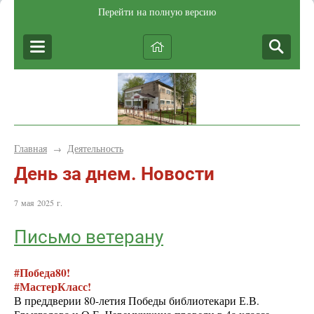
Перейти на полную версию
Главная
Деятельность
→
День за днем. Новости
7 мая 2025 г.
Письмо ветерану
#Победа80!
#МастерКласс!
В преддверии 80-летия Победы библиотекари Е.В.