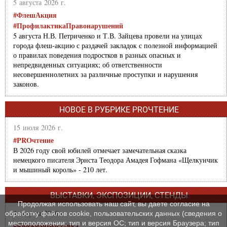
5 августа 2026 г.
#ФлешАкция
#ПрофилактикаПравонарушений
5 августа Н.В. Петриченко и Т.В. Зайцева провели на улицах
города флеш-акцию с раздачей закладок с полезной информацией
о правилах поведения подростков в разных опасных и
непредвиденных ситуациях; об ответственности
несовершеннолетних за различные проступки и нарушения
законов.
НОВОЕ В РУБРИКЕ PROЧТЕНИЕ
15 июля 2026 г.
#PROчтение
В 2026 году свой юбилей отмечает замечательная сказка
немецкого писателя Эрнста Теодора Амадея Гофмана «Щелкунчик
и мышиный король» - 210 лет.
ВЫСТАВКИ, ЭКСПОЗИЦИИ, СТЕНДЫ
Продолжая использовать наш сайт, вы даете согласие на
4 августа 2026 г.
обработку файлов cookie, пользовательских данных (сведения о
местоположении; тип и версия ОС; тип и версия Браузера; тип
#КнижнаяВыставка