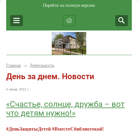
Перейти на полную версию
Главная
Деятельность
→
День за днем. Новости
6 июня 2022 г.
«Счастье, солнце, дружба – вот
что детям нужно!»
#ДеньЗащитыДетей #ВместеСбиблиотекой!