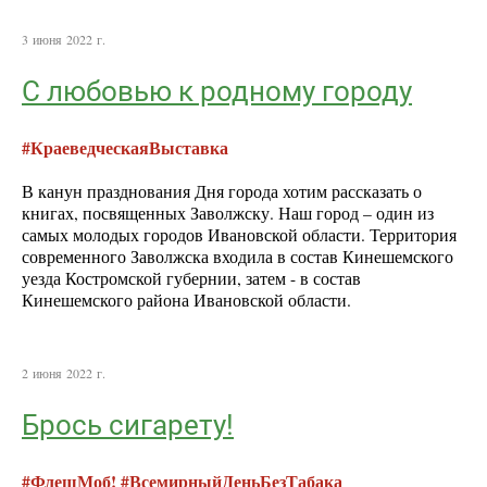
3 июня 2022 г.
C любовью к родному городу
#КраеведческаяВыставка
В канун празднования Дня города хотим рассказать о
книгах, посвященных Заволжску. Наш город – один из
самых молодых городов Ивановской области. Территория
современного Заволжска входила в состав Кинешемского
уезда Костромской губернии, затем - в состав
Кинешемского района Ивановской области.
2 июня 2022 г.
Брось сигарету!
#ФлешМоб! #ВсемирныйДеньБезТабака