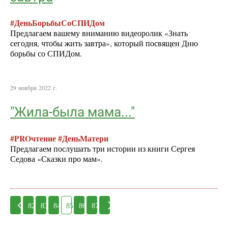
#ДеньБорьбыСоСПИДом
Предлагаем вашему вниманию видеоролик «Знать
сегодня, чтобы жить завтра», который посвящен Дню
борьбы со СПИДом.
29 ноября 2022 г.
"Жила-была мама..."
#PROчтение #ДеньМатери
Предлагаем послушать три истории из книги Сергея
Седова «Сказки про мам».
82
83
84
85
86
87