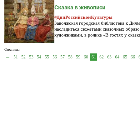
Сказка в живописи
#ДниРоссийскойКультуры
Заволжская городская библиотека к Дням
насладиться сюжетами сказочных образо
художниками, в ролике «В гостях у сказк
Страницы:
←
51
52
53
54
55
56
57
58
59
60
61
62
63
64
65
66