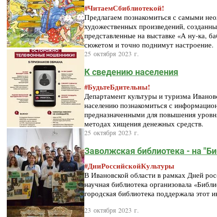
#ЧитаемСбиблиотекой!
Предлагаем познакомиться с самыми не
художественных произведений, созданны
представленные на выставке «А ну-ка, б
сюжетом и точно поднимут настроение.
25 октября 2023 г.
К сведению населения
#БудьтеБдительны!
Департамент культуры и туризма Иванов
населению познакомиться с информацио
предназначенными для повышения уровня
методах хищения денежных средств.
25 октября 2023 г.
Заволжская библиотека - на "Б
#ДниРоссийскойКультуры
В Ивановской области в рамках Дней рос
научная библиотека организовала «Библи
городская библиотека поддержала этот и
23 октября 2023 г.