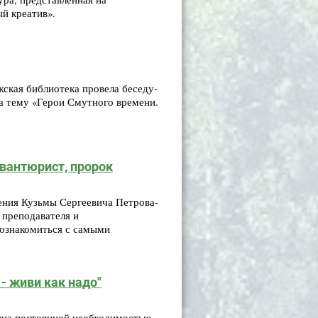
й креатив».
ская библиотека провела беседу-
а тему «Герои Смутного времени.
вантюрист, пророк
дения Кузьмы Сергеевича Петрова-
 преподавателя и
познакомиться с самыми
- живи как надо"
ина постоянной необходимостью,