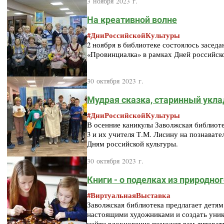
3 ноября 2023 г.
На креативной волне
#ДниРоссийскойКультуры
2 ноября в библиотеке состоялось заседа
«Провинциалка» в рамках Дней российск
30 октября 2023 г.
Мудрая сказка, старинный укла
#ДниРоссийскойКультуры
В осенние каникулы Заволжская библиот
3 и их учителя Т.М. Лисину на познават
Дням российской культуры.
30 октября 2023 г.
Книги - о поделках из природно
#ВиртуальнаяВыставка
Заволжская библиотека предлагает детям
настоящими художниками и создать уник
найти вдохновение поможет вам литерату