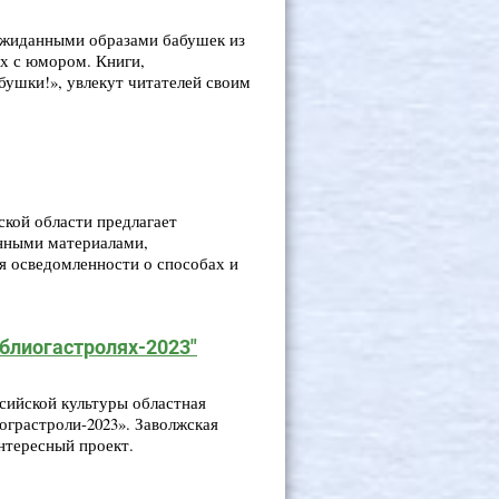
ожиданными образами бабушек из
х с юмором. Книги,
абушки!», увлекут читателей своим
ской области предлагает
нными материалами,
 осведомленности о способах и
иблиогастролях-2023"
сийской культуры областная
ограстроли-2023». Заволжская
нтересный проект.