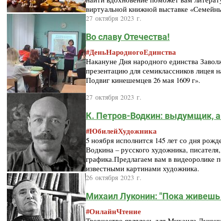
виртуальной книжной выставке «Семейны
27 октября 2023 г.
Во славу Отечества!
#ДеньНародногоЕдинства
Накануне Дня народного единства Заволж
презентацию для семиклассников лицея н
Подвиг кинешемцев 26 мая 1609 г».
27 октября 2023 г.
К. Петров-Водкин: выдумщик, а
#ЮбилейХудожника
5 ноября исполнится 145 лет со дня рож
Водкина – русского художника, писателя,
графика.Предлагаем вам в видеоролике 
известными картинами художника.
26 октября 2023 г.
Михаил Луконин: "Пока живешь 
#ОнлайнЧтение
Творчество являлось для Михаила Лукон