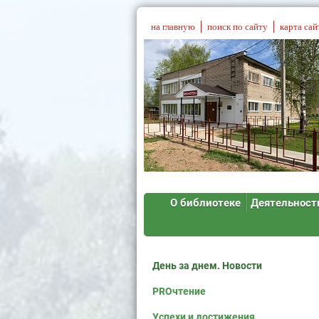
на главную
поиск по сайту
карта сай
О библиотеке
Деятельност
День за днем. Новости
PROчтение
Успехи и достижения