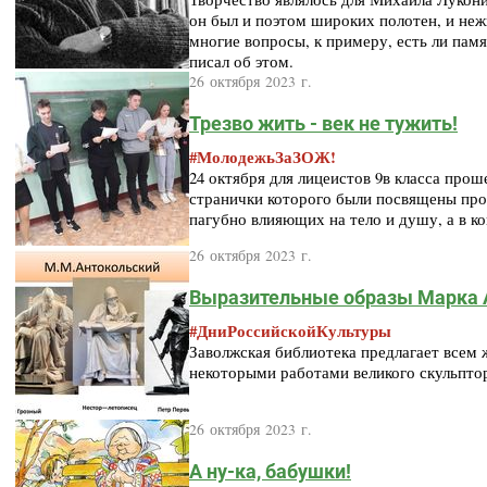
он был и поэтом широких полотен, и неж
многие вопросы, к примеру, есть ли памя
писал об этом.
26 октября 2023 г.
Трезво жить - век не тужить!
#МолодежьЗаЗОЖ!
24 октября для лицеистов 9в класса про
странички которого были посвящены про
пагубно влияющих на тело и душу, а в ко
26 октября 2023 г.
Выразительные образы Марка 
#ДниРоссийскойКультуры
Заволжская библиотека предлагает всем
некоторыми работами великого скульпто
26 октября 2023 г.
А ну-ка, бабушки!