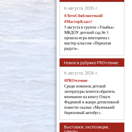
6 августа 2026 г.
#ЛетоСбиблиотекой!
#МастерКласс!
5 августа в группе «Улыбка»
МКДОУ детский сад № 3
прошла игра-викторина с
мастер-классом «Пернатая
радуга».
Новое в рубрике PROчтение
6 августа 2026 г.
#PROчтение
Среди новинок детской
литературы хочется обратить
внимание на книгу Ольги
Фадеевой в жанре детективной
повести-сказки «Маленький
бирюзовый автобус».
Выставки, экспозиции,
стенды