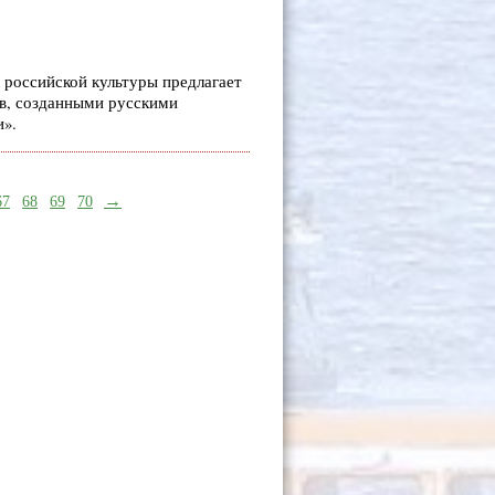
 российской культуры предлагает
в, созданными русскими
и».
→
67
68
69
70