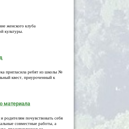
ние женского клуба
ой культуры.
д
ека пригласила ребят из школы №
ельный квест, приуроченный к
го материала
 и родителям почувствовать себя
альные совместные работы, а
ра, представленная на