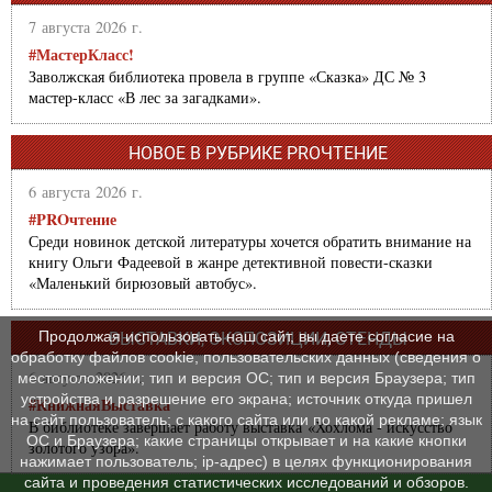
7 августа 2026 г.
#МастерКласс!
Заволжская библиотека провела в группе «Сказка» ДС № 3
мастер-класс «В лес за загадками».
НОВОЕ В РУБРИКЕ PROЧТЕНИЕ
6 августа 2026 г.
#PROчтение
Среди новинок детской литературы хочется обратить внимание на
книгу Ольги Фадеевой в жанре детективной повести-сказки
«Маленький бирюзовый автобус».
Продолжая использовать наш сайт, вы даете согласие на
ВЫСТАВКИ, ЭКСПОЗИЦИИ, СТЕНДЫ
обработку файлов cookie, пользовательских данных (сведения о
6 августа 2026 г.
местоположении; тип и версия ОС; тип и версия Браузера; тип
устройства и разрешение его экрана; источник откуда пришел
#КнижнаяВыставка
на сайт пользователь; с какого сайта или по какой рекламе; язык
В библиотеке завершает работу выставка «Хохлома - искусство
ОС и Браузера; какие страницы открывает и на какие кнопки
золотого узора».
нажимает пользователь; ip-адрес) в целях функционирования
сайта и проведения статистических исследований и обзоров.