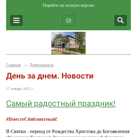
Перейти на полную версию
Главная
Деятельность
→
День за днем. Новости
17 января 2022 г.
Самый радостный праздник!
#ВместеСбиблиотекой!
В Святки - период от Рождества Христова до Богоявления