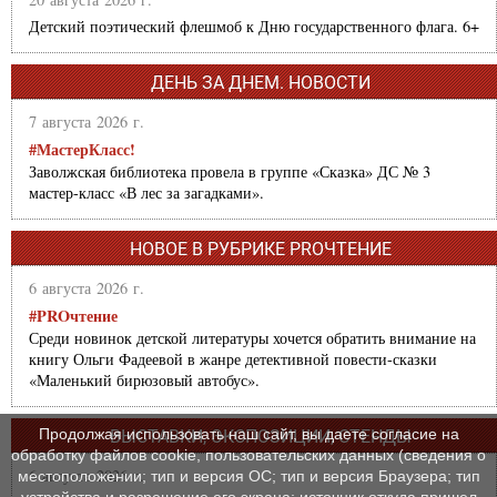
Детский поэтический флешмоб к Дню государственного флага. 6+
ДЕНЬ ЗА ДНЕМ. НОВОСТИ
7 августа 2026 г.
#МастерКласс!
Заволжская библиотека провела в группе «Сказка» ДС № 3
мастер-класс «В лес за загадками».
НОВОЕ В РУБРИКЕ PROЧТЕНИЕ
6 августа 2026 г.
#PROчтение
Среди новинок детской литературы хочется обратить внимание на
книгу Ольги Фадеевой в жанре детективной повести-сказки
«Маленький бирюзовый автобус».
Продолжая использовать наш сайт, вы даете согласие на
ВЫСТАВКИ, ЭКСПОЗИЦИИ, СТЕНДЫ
обработку файлов cookie, пользовательских данных (сведения о
6 августа 2026 г.
местоположении; тип и версия ОС; тип и версия Браузера; тип