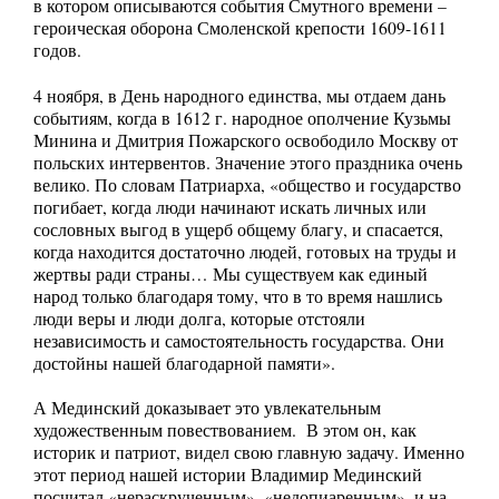
в котором описываются события Смутного времени –
героическая оборона Смоленской крепости 1609-1611
годов.
4 ноября, в День народного единства, мы отдаем дань
событиям, когда в 1612 г. народное ополчение Кузьмы
Минина и Дмитрия Пожарского освободило Москву от
польских интервентов. Значение этого праздника очень
велико. По словам Патриарха, «общество и государство
погибает, когда люди начинают искать личных или
сословных выгод в ущерб общему благу, и спасается,
когда находится достаточно людей, готовых на труды и
жертвы ради страны… Мы существуем как единый
народ только благодаря тому, что в то время нашлись
люди веры и люди долга, которые отстояли
независимость и самостоятельность государства. Они
достойны нашей благодарной памяти».
А Мединский доказывает это увлекательным
художественным повествованием. В этом он, как
историк и патриот, видел свою главную задачу. Именно
этот период нашей истории Владимир Мединский
посчитал «нераскрученным», «недопиаренным», и на