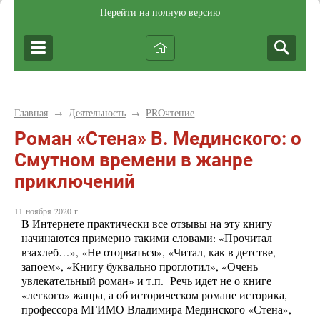
Перейти на полную версию
Главная
Деятельность
PROчтение
→
→
Роман «Стена» В. Мединского: о
Cмутном времени в жанре
приключений
11 ноября 2020 г.
В Интернете практически все отзывы на эту книгу
начинаются примерно такими словами: «Прочитал
взахлеб…», «Не оторваться», «Читал, как в детстве,
запоем», «Книгу буквально проглотил», «Очень
увлекательный роман» и т.п. Речь идет не о книге
«легкого» жанра, а об историческом романе историка,
профессора МГИМО Владимира Мединского «Стена»,