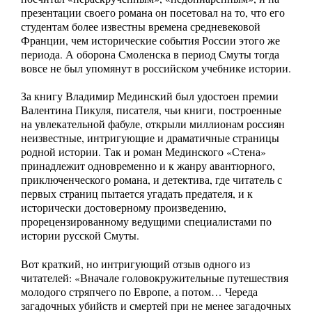
презентации своего романа он посетовал на то, что его
студентам более известны времена средневековой
Франции, чем исторические события России этого же
периода. А оборона Смоленска в период Смуты тогда
вовсе не был упомянут в российском учебнике истории.
За книгу Владимир Мединский был удостоен премии
Валентина Пикуля, писателя, чьи книги, построенные
на увлекательной фабуле, открыли миллионам россиян
неизвестные, интригующие и драматичные страницы
родной истории. Так и роман Мединского «Стена»
принадлежит одновременно и к жанру авантюрного,
приключенческого романа, и детектива, где читатель с
первых страниц пытается угадать предателя, и к
исторически достоверному произведению,
прорецензированному ведущими специалистами по
истории русской Смуты.
Вот краткий, но интригующий отзыв одного из
читателей: «Вначале головокружительные путешествия
молодого стряпчего по Европе, а потом… Череда
загадочных убийств и смертей при не менее загадочных