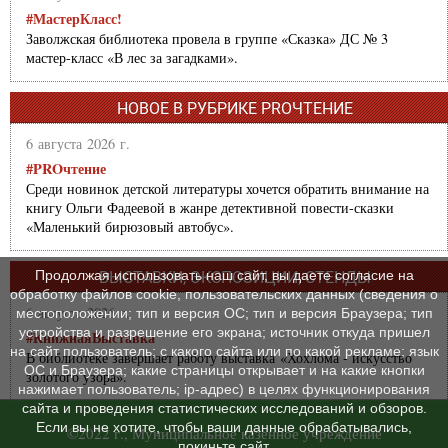
#МастерКласс!
Заволжская библиотека провела в группе «Сказка» ДС № 3
мастер-класс «В лес за загадками».
НОВОЕ В РУБРИКЕ PROЧТЕНИЕ
6 августа 2026 г.
#PROчтение
Среди новинок детской литературы хочется обратить внимание на
книгу Ольги Фадеевой в жанре детективной повести-сказки
«Маленький бирюзовый автобус».
Продолжая использовать наш сайт, вы даете согласие на
ВЫСТАВКИ, ЭКСПОЗИЦИИ, СТЕНДЫ
обработку файлов cookie, пользовательских данных (сведения о
6 августа 2026 г.
местоположении; тип и версия ОС; тип и версия Браузера; тип
устройства и разрешение его экрана; источник откуда пришел
#КнижнаяВыставка
на сайт пользователь; с какого сайта или по какой рекламе; язык
В библиотеке завершает работу выставка «Хохлома - искусство
ОС и Браузера; какие страницы открывает и на какие кнопки
золотого узора».
нажимает пользователь; ip-адрес) в целях функционирования
сайта и проведения статистических исследований и обзоров.
Если вы не хотите, чтобы ваши данные обрабатывались,
©2022 г., Муниципальное казенное учреждение
покиньте сайт.