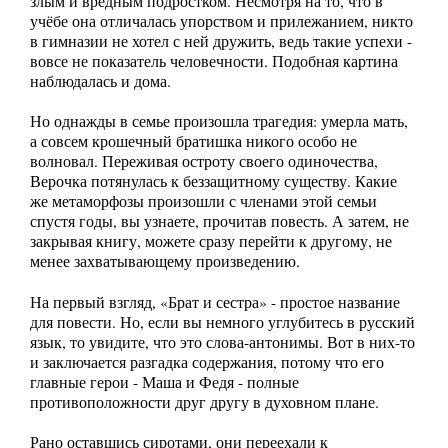
злым и вредным подростком. Несмотря на то, что в
учёбе она отличалась упорством и прилежанием, никто
в гимназии не хотел с ней дружить, ведь такие успехи -
вовсе не показатель человечности. Подобная картина
наблюдалась и дома.
Но однажды в семье произошла трагедия: умерла мать,
а совсем крошечный братишка никого особо не
волновал. Переживая остроту своего одиночества,
Верочка потянулась к беззащитному существу. Какие
же метаморфозы произошли с членами этой семьи
спустя годы, вы узнаете, прочитав повесть. А затем, не
закрывая книгу, можете сразу перейти к другому, не
менее захватывающему произведению.
На первый взгляд, «Брат и сестра» - простое название
для повести. Но, если вы немного углубитесь в русский
язык, то увидите, что это слова-антонимы. Вот в них-то
и заключается разгадка содержания, потому что его
главные герои - Маша и Федя - полные
противоположности друг другу в духовном плане.
Рано оставшись сиротами, они переехали к