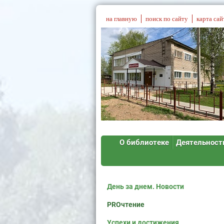
на главную
поиск по сайту
карта сай
О библиотеке
Деятельност
День за днем. Новости
PROчтение
Успехи и достижения