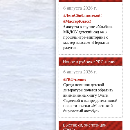
6 августа 2026 г.
#ЛетоСбиблиотекой!
#МастерКласс!
5 августа в группе «Улыбка»
МКДОУ детский сад № 3
прошла игра-викторина с
мастер-классом «Пернатая
радуга».
Новое в рубрике PROчтение
6 августа 2026 г.
#PROчтение
Среди новинок детской
литературы хочется обратить
внимание на книгу Ольги
Фадеевой в жанре детективной
повести-сказки «Маленький
бирюзовый автобус».
Выставки, экспозиции,
стенды