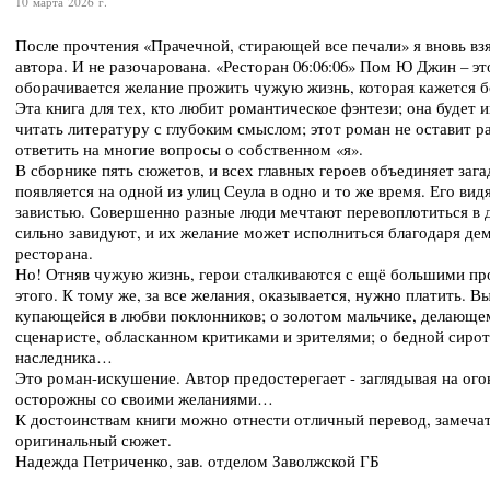
10 марта 2026 г.
После прочтения «Прачечной, стирающей все печали» я вновь взя
автора. И не разочарована. «Ресторан 06:06:06» Пом Ю Джин – эт
оборачивается желание прожить чужую жизнь, которая кажется 
Эта книга для тех, кто любит романтическое фэнтези; она будет 
читать литературу с глубоким смыслом; этот роман не оставит 
ответить на многие вопросы о собственном «я».
В сборнике пять сюжетов, и всех главных героев объединяет заг
появляется на одной из улиц Сеула в одно и то же время. Его вид
завистью. Совершенно разные люди мечтают перевоплотиться в д
сильно завидуют, и их желание может исполниться благодаря де
ресторана.
Но! Отняв чужую жизнь, герои сталкиваются с ещё большими пр
этого. К тому же, за все желания, оказывается, нужно платить. В
купающейся в любви поклонников; о золотом мальчике, делающе
сценаристе, обласканном критиками и зрителями; о бедной сирот
наследника…
Это роман-искушение. Автор предостерегает - заглядывая на огоне
осторожны со своими желаниями…
К достоинствам книги можно отнести отличный перевод, замеча
оригинальный сюжет.
Надежда Петриченко, зав. отделом Заволжской ГБ