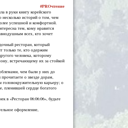
#
PRO
чтение
ла в руки книгу корейского
о несколько историй о том, чем
более успешной и комфортной.
интересна тем, кому нравится
равнодушным всех, кто хочет
адочный ресторан, который
ят только те, кто одержим
ругого человека, которому
мону, встречающему их за стойкой
облемами, чем были у них до
ы прочитаете о звезде дорам,
м головокружительную карьеру; о
е, пленившей сердце богатого
к в «Ресторан 06:06:06», будьте
тельное оформление,