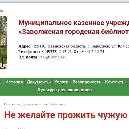
та
Муниципальное казенное учреж
«Заволжская городская библиот
Адрес:
155410, Ивановская область, г. Заволжск, ул. Комсо
Телефоны:
8 (49333) 2-13-71, 8 (49333) 2-12-24
Эл. почта:
zavgb@mail.ru
ь
История
Документы
Услуги
Безопасность
Контакты
Культура для школьников
Главная
→
Деятельность
→
PROчтение
Не желайте прожить чужую