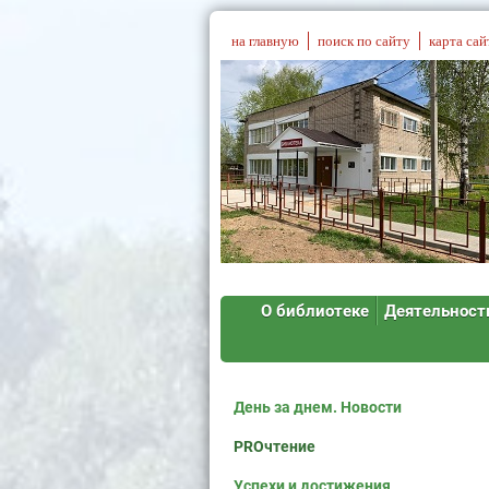
на главную
поиск по сайту
карта сай
О библиотеке
Деятельност
День за днем. Новости
PROчтение
Успехи и достижения