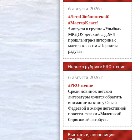
6 августа 2026 г.
#ЛетоСбиблиотекой!
#МастерКласс!
5 августа в группе «Улыбка»
МКДОУ детский сад № 3
прошла игра-викторина с
мастер-классом «Пернатая
радуга».
Новое в рубрике PROчтение
6 августа 2026 г.
#PROчтение
Среди новинок детской
литературы хочется обратить
внимание на книгу Ольги
Фадеевой в жанре детективной
повести-сказки «Маленький
бирюзовый автобус».
Выставки, экспозиции,
стенды