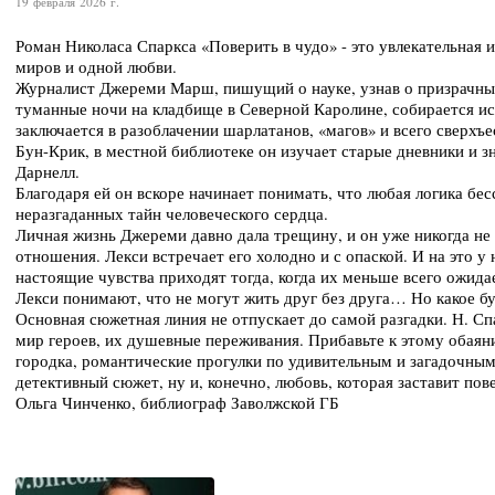
19 февраля 2026 г.
Роман Николаса Спаркса «Поверить в чудо» - это увлекательная 
миров и одной любви.
Журналист Джереми Марш, пишущий о науке, узнав о призрачных
туманные ночи на кладбище в Северной Каролине, собирается исс
заключается в разоблачении шарлатанов, «магов» и всего сверхъе
Бун-Крик, в местной библиотеке он изучает старые дневники и з
Дарнелл.
Благодаря ей он вскоре начинает понимать, что любая логика бес
неразгаданных тайн человеческого сердца.
Личная жизнь Джереми давно дала трещину, и он уже никогда не 
отношения. Лекси встречает его холодно и с опаской. И на это у
настоящие чувства приходят тогда, когда их меньше всего ожид
Лекси понимают, что не могут жить друг без друга… Но какое б
Основная сюжетная линия не отпускает до самой разгадки. Н. С
мир героев, их душевные переживания. Прибавьте к этому обаян
городка, романтические прогулки по удивительным и загадочным
детективный сюжет, ну и, конечно, любовь, которая заставит пове
Ольга Чинченко, библиограф Заволжской ГБ