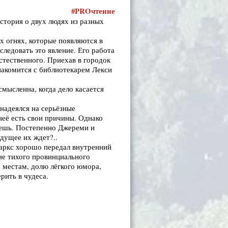
#
PRO
чтение
история о двух людях из разных
 огнях, которые появляются в
ледовать это явление. Его работа
стественного. Приехав в городок
накомится с библиотекарем Лекси
смысленна, когда дело касается
надеялся на серьёзные
 неё есть свои причины. Однако
аешь. Постепенно Джереми и
удущее их ждет?..
паркс хорошо передал внутренний
ие тихого провинциального
 местам, долю лёгкого юмора,
рить в чудеса.