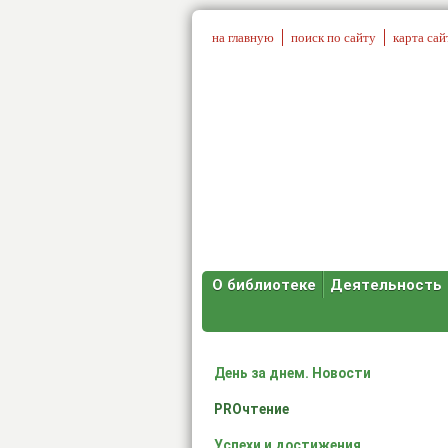
на главную
поиск по сайту
карта сай
О библиотеке
Деятельность
День за днем. Новости
PROчтение
Успехи и достижения