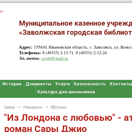
та
Муниципальное казенное учрежд
«Заволжская городская библиот
Адрес:
155410, Ивановская область, г. Заволжск, ул. Комсо
Телефоны:
8 (49333) 2-13-71, 8 (49333) 2-12-24
Эл. почта:
zavgb@mail.ru
История
Документы
Услуги
Безопасность
Контакт
Культура для школьников
Главная
→
Деятельность
→
PROчтение
"Из Лондона с любовью" - 
роман Сары Джио