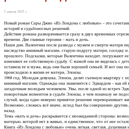
2 апреля 2025 г.
Новый роман Сары Джио «Из Лондона с любовью» – это сочетан
историй и судьбоносных решений.
Действие романа разворачивается сразу в двух временных отрезка
времени. Две главные героини – мать и дочь.
Наши дни. Валентина после развода с мужем и смерти матери пер
наследство книжный магазин, старую подругу матери, соседку 
прошлого. Подсказки, которые Валентина находит, погружают ее
изменяют ее собственную судьбу. С мамой она не виделась с детс
оставила ее и мужа, ведь они были хорошей семьей. И вот она по
происходило в жизни ее матери, Элоизы.
1968 год. Молодая девушка, Элоиза, делит съемную квартиру с п
книжный магазин. Однажды она знакомится с Эдвардом – как ей 
загадочным молодым человеком. Увы, после одной из встреч Эдв
поворотным моментом в судьбе Элоизы, о чем поначалу не подоз
случай, когда одно неверно принятое решение переворачивает жиз
Возможно, сложись всё иначе, исход был бы совершенно другим,
назад.
Тема «мать и дочь» раскрывается с неожиданной стороны: возмо
матерью, которой нет в живых, и единственное, что от нее остал
Книга «Из Лондона с любовью» очень легкая, светлая, душевная 