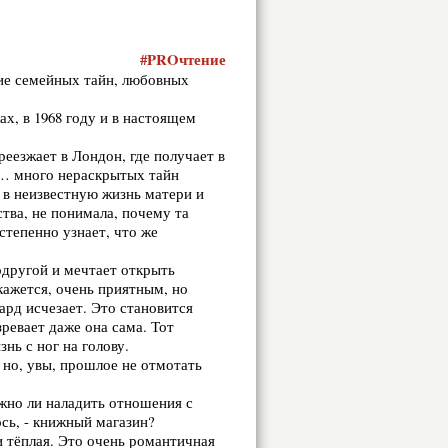
#
PRO
чтение
ие семейных тайн, любовных
х, в 1968 году и в настоящем
еезжает в Лондон, где получает в
и… много нераскрытых тайн
 в неизвестную жизнь матери и
тва, не понимала, почему та
степенно узнает, что же
одругой и мечтает открыть
кажется, очень приятным, но
ард исчезает. Это становится
ревает даже она сама. Тот
нь с ног на голову.
 но, увы, прошлое не отмотать
жно ли наладить отношения с
ось, - книжный магазин?
и тёплая. Это очень романтичная