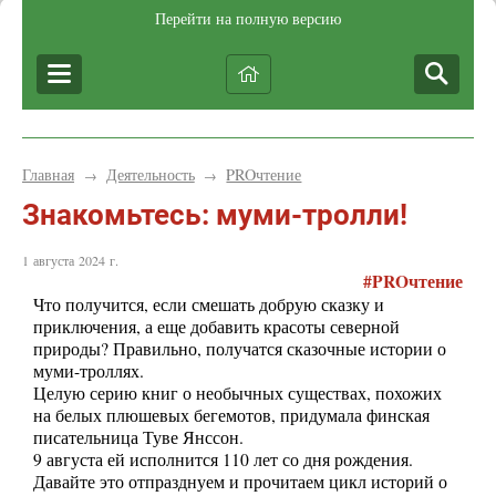
Перейти на полную версию
Главная
Деятельность
PROчтение
→
→
Знакомьтесь: муми-тролли!
1 августа 2024 г.
#
PRO
чтение
Что получится, если смешать добрую сказку и
приключения, а еще добавить красоты северной
природы? Правильно, получатся сказочные истории о
муми-троллях.
Целую серию книг о необычных существах, похожих
на белых плюшевых бегемотов, придумала финская
писательница Туве Янссон.
9 августа ей исполнится 110 лет со дня рождения.
Давайте это отпразднуем и прочитаем цикл историй о