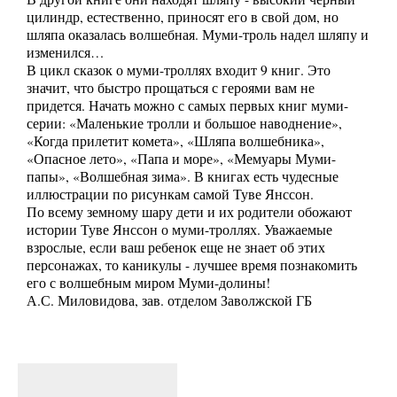
цилиндр, естественно, приносят его в свой дом, но
шляпа оказалась волшебная. Муми-троль надел шляпу и
изменился…
В цикл сказок о муми-троллях входит 9 книг. Это
значит, что быстро прощаться с героями вам не
придется. Начать можно с самых первых книг муми-
серии: «Маленькие тролли и большое наводнение»,
«Когда прилетит комета», «Шляпа волшебника»,
«Опасное лето», «Папа и море», «Мемуары Муми-
папы», «Волшебная зима». В книгах есть чудесные
иллюстрации по рисункам самой Туве Янссон.
По всему земному шару дети и их родители обожают
истории Туве Янссон о муми-троллях. Уважаемые
взрослые, если ваш ребенок еще не знает об этих
персонажах, то каникулы - лучшее время познакомить
его с волшебным миром Муми-долины!
А.С. Миловидова, зав. отделом Заволжской ГБ