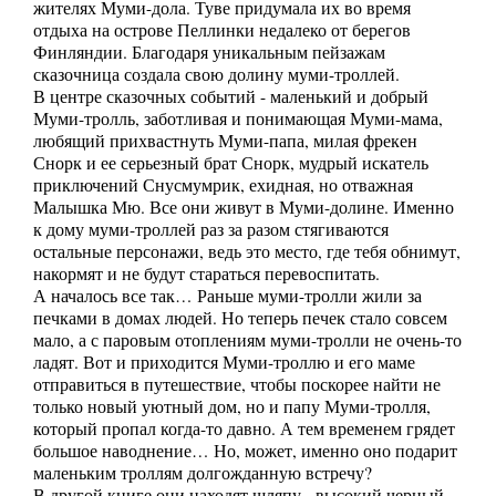
жителях Муми-дола. Туве придумала их во время
отдыха на острове Пеллинки недалеко от берегов
Финляндии. Благодаря уникальным пейзажам
сказочница создала свою долину муми-троллей.
В центре сказочных событий - маленький и добрый
Муми-тролль, заботливая и понимающая Муми-мама,
любящий прихвастнуть Муми-папа, милая фрекен
Снорк и ее серьезный брат Снорк, мудрый искатель
приключений Снусмумрик, ехидная, но отважная
Малышка Мю. Все они живут в Муми-долине. Именно
к дому муми-троллей раз за разом стягиваются
остальные персонажи, ведь это место, где тебя обнимут,
накормят и не будут стараться перевоспитать.
А началось все так… Раньше муми-тролли жили за
печками в домах людей. Но теперь печек стало совсем
мало, а с паровым отоплениям муми-тролли не очень-то
ладят. Вот и приходится Муми-троллю и его маме
отправиться в путешествие, чтобы поскорее найти не
только новый уютный дом, но и папу Муми-тролля,
который пропал когда-то давно. А тем временем грядет
большое наводнение… Но, может, именно оно подарит
маленьким троллям долгожданную встречу?
В другой книге они находят шляпу - высокий черный