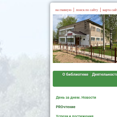
на главную
поиск по сайту
карта сай
О библиотеке
Деятельност
День за днем. Новости
PROчтение
Успехи и достижения