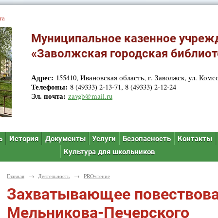
та
Муниципальное казенное учреж
«Заволжская городская библиот
Адрес:
155410, Ивановская область, г. Заволжск, ул. Комсо
Телефоны:
8 (49333) 2-13-71, 8 (49333) 2-12-24
Эл. почта:
zavgb@mail.ru
ь
История
Документы
Услуги
Безопасность
Контакты
Культура для школьников
Главная
→
Деятельность
→
PROчтение
Захватывающее повествов
Мельникова-Печерского