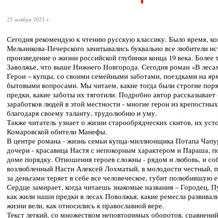
25 ноября 2023 г.
Сегодня рекомендую к чтению русскую классику. Было время, ко
Мельникова-Печерского зачитывались буквально все любители ис
произведение о жизни российской глубинки конца 19 века. Более т
Заволжье, что выше Нижнего Новгорода. Сегодня роман «В лесах
Герои – купцы, со своими семейными заботами, поездками на яр
бытовыми вопросами. Мы читаем, какие тогда были строгие поря
предки, какие заботы их тяготили. Подробно автор рассказывает
заработков людей в этой местности - многие герои из крепостны
благодаря своему таланту, трудолюбию и уму.
Также читатель узнает о жизни старообрядческих скитов, их уст
Комаровской обители Манефы.
В центре романа - жизнь семьи купца-миллионщика Потапа Чапур
дочери - красавица Настя с непокорным характером и Параша, 
доме порядку. Отношения героев сложны - рядом и любовь, и соб
возлюбленный Насти Алексей Лохматый, в молодости честный, п
за деньгами теряет в себе все человеческое, губит полюбившую е
Сердце замирает, когда читаешь знакомые названия – Городец, П
как жили наши предки в лесах Поволжья, какие ремесла развивали
жизни вели, как относились к православной вере.
Текст легкий, со множеством неповторимых оборотов, сравнений