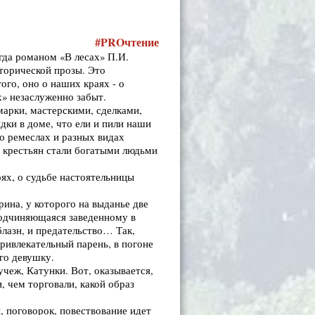
#
PRO
чтение
гда романом «В лесах» П.И.
торической прозы. Это
ого, оно о наших краях - о
» незаслуженно забыт.
марки, мастерскими, сделками,
дки в доме, что ели и пили наши
 о ремеслах и разных видах
х крестьян стали богатыми людьми
оях, о судьбе настоятельницы
ина, у которого на выданье две
подчиняющаяся заведенному в
лазн, и предательство… Так,
ривлекательный парень, в погоне
го девушку.
учеж, Катунки. Вот, оказывается,
, чем торговали, какой образ
, поговорок, повествование идет