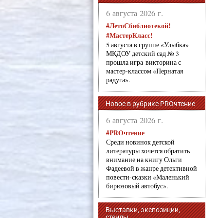
6 августа 2026 г.
#ЛетоСбиблиотекой!
#МастерКласс!
5 августа в группе «Улыбка»
МКДОУ детский сад № 3
прошла игра-викторина с
мастер-классом «Пернатая
радуга».
Новое в рубрике PROчтение
6 августа 2026 г.
#PROчтение
Среди новинок детской
литературы хочется обратить
внимание на книгу Ольги
Фадеевой в жанре детективной
повести-сказки «Маленький
бирюзовый автобус».
Выставки, экспозиции,
стенды