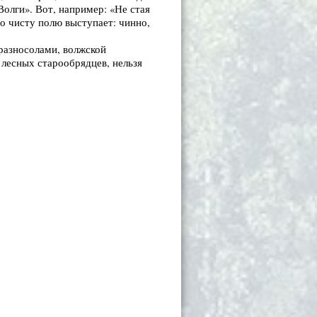
Волги». Вот, например: «Не стая
о чисту полю выступает: чинно,
 разносолами, волжской
 лесных старообрядцев, нельзя