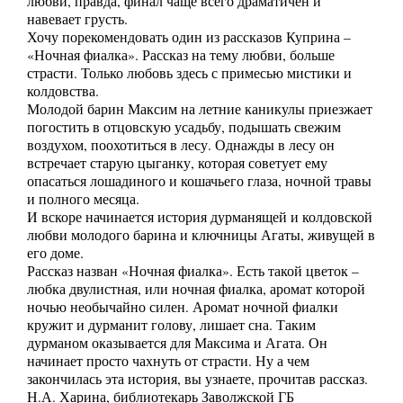
любви, правда, финал чаще всего драматичен и
навевает грусть.
Хочу порекомендовать один из рассказов Куприна –
«Ночная фиалка». Рассказ на тему любви, больше
страсти. Только любовь здесь с примесью мистики и
колдовства.
Молодой барин Максим на летние каникулы приезжает
погостить в отцовскую усадьбу, подышать свежим
воздухом, поохотиться в лесу. Однажды в лесу он
встречает старую цыганку, которая советует ему
опасаться лошадиного и кошачьего глаза, ночной травы
и полного месяца.
И вскоре начинается история дурманящей и колдовской
любви молодого барина и ключницы Агаты, живущей в
его доме.
Рассказ назван «Ночная фиалка». Есть такой цветок –
любка двулистная, или ночная фиалка, аромат которой
ночью необычайно силен. Аромат ночной фиалки
кружит и дурманит голову, лишает сна. Таким
дурманом оказывается для Максима и Агата. Он
начинает просто чахнуть от страсти. Ну а чем
закончилась эта история, вы узнаете, прочитав рассказ.
Н.А. Харина, библиотекарь Заволжской ГБ