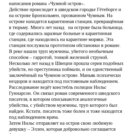
написания романа «Чумной остров».
Действие происходит в шведском городке Гётеборге и
на острове Бронхольмен, прозванном Чумным. На
острове находится карантинная станция, превращённая
в тюрьму. Много лет назад на острове была больница,
где содержались заразные больные и карантинная
станция, где находились на карантине моряки. Эта
станция послужила прототипом обстановки в романе.
В реке нашли труп мужчины, убитого необычным
способом – гарротой, тонкой железной струной.
Несколько лет назад в Швеции прошла серия подобных
убийств, но преступника поймали, и он единственный
заключённый на Чумном острове. Маньяк психически
нездоров и находится под постоянным наблюдением.
Расследование ведёт констебль полиции Нильс
Гуннарсон. Он связал роман современного шведского
писателя, в котором описываются аналогичные
убийства, с убийством мужчины, труп которого был
найден. Кстати, писатель тоже болен и тоже находится
под наблюдением врача.
Затем Нильс отправляет на остров свою любимую
девушку – Эллен, которая добровольно соглашается