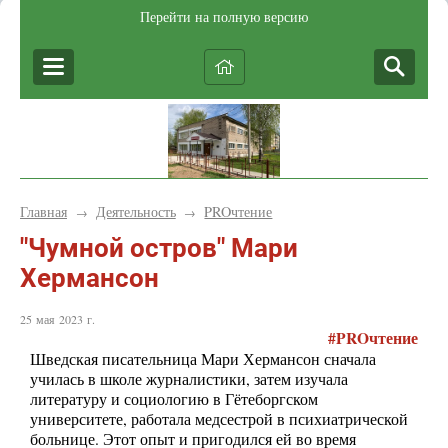
Перейти на полную версию
Главная
Деятельность
PROчтение
→
→
"Чумной остров" Мари
Хермансон
25 мая 2023 г.
#
PRO
чтение
Шведская писательница Мари Хермансон сначала
училась в школе журналистики, затем изучала
литературу и социологию в Гётеборгском
университете, работала медсестрой в психиатрической
больнице. Этот опыт и пригодился ей во время