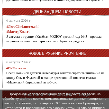
ДЕНЬ ЗА ДНЕМ. НОВОСТИ
6 августа 2026 г.
#ЛетоСбиблиотекой!
#МастерКласс!
5 августа в группе «Улыбка» МКДОУ детский сад № 3 прошла
игра-викторина с мастер-классом «Пернатая радуга».
НОВОЕ В РУБРИКЕ PROЧТЕНИЕ
6 августа 2026 г.
#PROчтение
Среди новинок детской литературы хочется обратить внимание на
книгу Ольги Фадеевой в жанре детективной повести-сказки
«Маленький бирюзовый автобус».
Продолжая использовать наш сайт, вы даете согласие на
ВЫСТАВКИ, ЭКСПОЗИЦИИ, СТЕНДЫ
обработку файлов cookie, пользовательских данных (сведения о
6 августа 2026 г.
местоположении; тип и версия ОС; тип и версия Браузера; тип
устройства и разрешение его экрана; источник откуда пришел