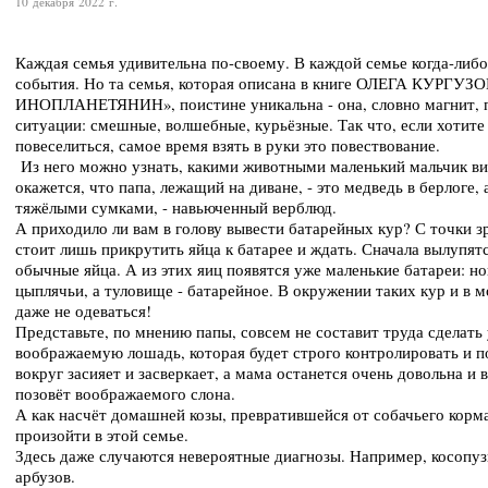
10 декабря 2022 г.
Каждая семья удивительна по-своему. В каждой семье когда-ли
события. Но та семья, которая описана в книге ОЛЕГА КУРГУ
ИНОПЛАНЕТЯНИН», поистине уникальна - она, словно магнит, 
ситуации: смешные, волшебные, курьёзные. Так что, если хотите 
повеселиться, самое время взять в руки это повествование.
Из него можно узнать, какими животными маленький мальчик ви
окажется, что папа, лежащий на диване, - это медведь в берлоге,
тяжёлыми сумками, - навьюченный верблюд.
А приходило ли вам в голову вывести батарейных кур? С точки з
стоит лишь прикрутить яйца к батарее и ждать. Сначала вылупя
обычные яйца. А из этих яиц появятся уже маленькие батареи: ног
цыплячьи, а туловище - батарейное. В окружении таких кур и в 
даже не одеваться!
Представьте, по мнению папы, совсем не составит труда сделать 
воображаемую лошадь, которая будет строго контролировать и по
вокруг засияет и засверкает, а мама останется очень довольна и
позовёт воображаемого слона.
А как насчёт домашней козы, превратившейся от собачьего корма
произойти в этой семье.
Здесь даже случаются невероятные диагнозы. Например, косопуз
арбузов.