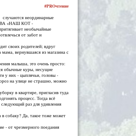
#
PRO
чтение
бо случаются неординарные
ЗОВА «НАШ КОТ -
притягивает необычайные
отвлечься от забот и
дит своих родителей; вдруг
 а мама, вернувшаяся из магазина с
рения малыша, это очень просто:
тся обычные куры, несущие
и у них - цыплячьи, головы -
мороз на улице не страшно, можно
уборку в квартире, пригласив туда
дгонять процесс. Тогда всё
 в следующий раз для удивления
 в собаку? Да, такое тоже может
ие - от чрезмерного поедания