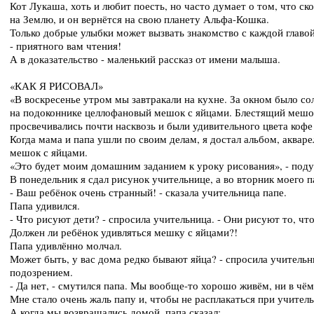
Кот Лукаша, хоть и любит поесть, но часто думает о том, что ск
на Землю, и он вернётся на свою планету Альфа-Кошка.
Только добрые улыбки может вызвать знакомство с каждой главой
- приятного вам чтения!
А в доказательство - маленький рассказ от имени малыша.
«КАК Я РИСОВАЛ»
«В воскресенье утром мы завтракали на кухне. За окном было с
на подоконнике целлофановый мешок с яйцами. Блестящий мешок
просвечивались почти насквозь и были удивительного цвета кофе
Когда мама и папа ушли по своим делам, я достал альбом, аквар
мешок с яйцами.
«Это будет моим домашним заданием к уроку рисования», - поду
В понедельник я сдал рисунок учительнице, а во вторник моего п
- Ваш ребёнок очень странный! - сказала учительница папе.
Папа удивился.
- Что рисуют дети? - спросила учительница. - Они рисуют то, чт
Должен ли ребёнок удивляться мешку с яйцами?!
Папа удивлённо молчал.
Может быть, у вас дома редко бывают яйца? - спросила учительн
подозрением.
- Да нет, - смутился папа. Мы вообще-то хорошо живём, ни в чём
Мне стало очень жаль папу и, чтобы не расплакаться при учитель
А когда мы возвращались домой, папа сказал: