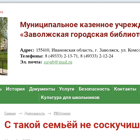
та
Муниципальное казенное учреж
«Заволжская городская библиот
Адрес:
155410, Ивановская область, г. Заволжск, ул. Комсо
Телефоны:
8 (49333) 2-13-71, 8 (49333) 2-12-24
Эл. почта:
zavgb@mail.ru
ь
История
Документы
Услуги
Безопасность
Контакты
Культура для школьников
Главная
→
Деятельность
→
PROчтение
С такой семьёй не соскучиш