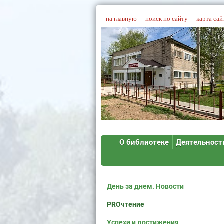
на главную
поиск по сайту
карта сай
О библиотеке
Деятельност
День за днем. Новости
PROчтение
Успехи и достижения