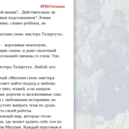
#PRO
чтение
й жизни?.. Действительно ли
данная подсознанием? Этими
ними, словно ребёнок, не
агазин снов» мистера Талергута»
 - ворчливые ноктилуки,
щие снами, и даже сказочный
рсонажей связаны со сном: Уно
истера Талергута. Любой, кто
итый «Магазин снов» мистера
 может найти подход к любому
 пять этажей, и на каждом
ые дорогие и эксклюзивные сны;
ны с любовными историями; на
дстоит выбрать этаж по душе,
сть своей работы.
еальный мир, которые тесно
в, где может купить себе сон по
или Магазин. Каждый персонаж и