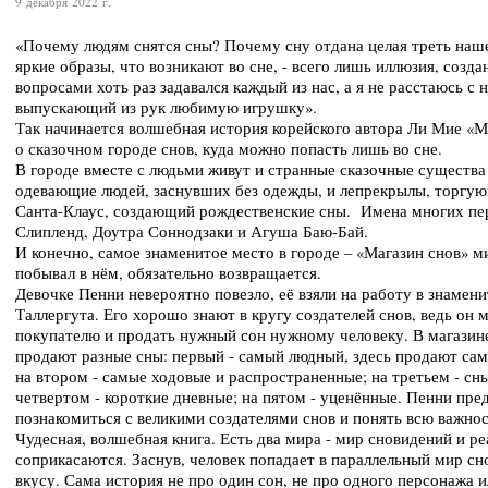
9 декабря 2022 г.
«Почему людям снятся сны? Почему сну отдана целая треть наше
яркие образы, что возникают во сне, - всего лишь иллюзия, соз
вопросами хоть раз задавался каждый из нас, а я не расстаюсь с 
выпускающий из рук любимую игрушку».
Так начинается волшебная история корейского автора Ли Мие «М
о сказочном городе снов, куда можно попасть лишь во сне.
В городе вместе с людьми живут и странные сказочные существа
одевающие людей, заснувших без одежды, и лепрекрылы, торгую
Санта-Клаус, создающий рождественские сны. Имена многих пе
Слипленд, Доутра Соннодзаки и Агуша Баю-Бай.
И конечно, самое знаменитое место в городе – «Магазин снов» м
побывал в нём, обязательно возвращается.
Девочке Пенни невероятно повезло, её взяли на работу в знамен
Таллергута. Его хорошо знают в кругу создателей снов, ведь он
покупателю и продать нужный сон нужному человеку. В магазине
продают разные сны: первый - самый людный, здесь продают сам
на втором - самые ходовые и распространенные; на третьем - с
четвертом - короткие дневные; на пятом - уценённые. Пенни пре
познакомиться с великими создателями снов и понять всю важно
Чудесная, волшебная книга. Есть два мира - мир сновидений и р
соприкасаются. Заснув, человек попадает в параллельный мир сно
вкусу. Сама история не про один сон, не про одного персонажа 