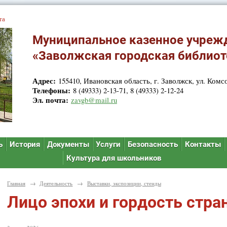
та
Муниципальное казенное учреж
«Заволжская городская библиот
Адрес:
155410, Ивановская область, г. Заволжск, ул. Комсо
Телефоны:
8 (49333) 2-13-71, 8 (49333) 2-12-24
Эл. почта:
zavgb@mail.ru
ь
История
Документы
Услуги
Безопасность
Контакты
Культура для школьников
Главная
→
Деятельность
→
Выставки, экспозиции, стенды
Лицо эпохи и гордость стра