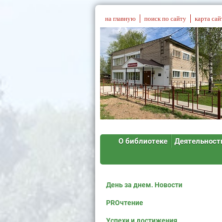
на главную
поиск по сайту
карта сай
О библиотеке
Деятельност
День за днем. Новости
PROчтение
Успехи и достижения