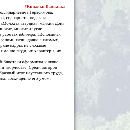
#КнижнаяВыставка
поллинариевича Герасимова,
ра, сценариста, педагога.
 «Молодая гвардия», «Тихий Дон»,
ногие, многие другие.
 о работах юбиляра: «Вспоминая
 вспоминаешь давно знакомых,
яркие кадры, не сложные
 именно люди, их характеры, их
 библиотеки оформлена книжно-
 и творчестве. Среди авторов
бразный итог неустанного труда,
ека, восхищение его умом,