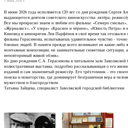
3 июня 2026 г.
В июне 2026 года исполняется 120 лет со дня рождения Сергея А
выдающегося деятеля советского киноискусства: актёра, режиссё
Все мы прекрасно знаем и любим его фильмы: «Семеро смелых»,
«Журналист», «У озера» «Красное и чёрное», «Юность Петра» и м
Киновед и кинокритик Лев Парфёнов в своё время так отозвался
фильмы Герасимова, испытываешь удивительное чувство - точно
близких людей. В памяти прежде всего возникают не какие-либо 
монтажные композиции, не занимательные сюжетные ситуации, а
неповторимый живой облик».
Ко дню рождения С.А. Герасимова в читальном зале Заволжской
иллюстративная выставка, подробно рассказывающая о его жизни
изданий и сам знаменитый режиссёр. Его трёхтомник – это своео
поиска и новаторства, где доминирует безграничная вера в челов
мужеством и благородством.
Татьяна Зайцева, специалист Заволжской городской библиотеки