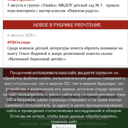
5 августа в группе «Улыбка» МКДОУ детский сад № 3 прошла
игра-викторина с мастер-классом «Пернатая радуга».
НОВОЕ В РУБРИКЕ PROЧТЕНИЕ
6 августа 2026 г.
#PROчтение
Среди новинок детской литературы хочется обратить внимание на
книгу Ольги Фадеевой в жанре детективной повести-сказки
«Маленький бирюзовый автобус».
Продолжая использовать наш сайт, вы даете согласие на
ВЫСТАВКИ, ЭКСПОЗИЦИИ, СТЕНДЫ
обработку файлов cookie, пользовательских данных (сведения о
6 августа 2026 г.
местоположении; тип и версия ОС; тип и версия Браузера; тип
устройства и разрешение его экрана; источник откуда пришел
#КнижнаяВыставка
на сайт пользователь; с какого сайта или по какой рекламе; язык
В библиотеке завершает работу выставка «Хохлома - искусство
ОС и Браузера; какие страницы открывает и на какие кнопки
золотого узора».
нажимает пользователь; ip-адрес) в целях функционирования
сайта и проведения статистических исследований и обзоров.
Если вы не хотите, чтобы ваши данные обрабатывались,
©2022 г., Муниципальное казенное учреждение
покиньте сайт.
культуры «Заволжская городская библиотека»