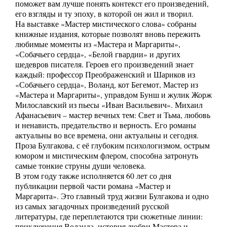
поможет вам лучше понять контекст его произведений,
его взгляды и ту эпоху, в которой он жил и творил.
На выставке «Мастер мистического слова» собраны
книжные издания, которые позволят вновь пережить
любимые моменты из «Мастера и Маргариты»,
«Собачьего сердца», «Белой гвардии» и других
шедевров писателя. Героев его произведений знает
каждый: профессор Преображенский и Шариков из
«Собачьего сердца», Воланд, кот Бегемот, Мастер из
«Мастера и Маргариты», управдом Бунш и жулик Жорж
Милославский из пьесы «Иван Васильевич». Михаил
Афанасьевич – мастер вечных тем: Свет и Тьма, любовь
и ненависть, предательство и верность. Его романы
актуальны во все времена, они актуальны и сегодня.
Проза Булгакова, с её глубоким психологизмом, острым
юмором и мистическим флером, способна затронуть
самые тонкие струны души человека.
В этом году также исполняется 60 лет со дня
публикации первой части романа «Мастер и
Маргарита». Это главный труд жизни Булгакова и одно
из самых загадочных произведений русской
литературы, где переплетаются три сюжетные линии:
приключения Воланда, история любви Мастера и