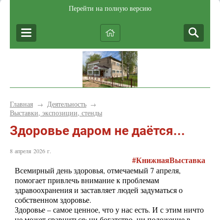
Перейти на полную версию
Главная
Деятельность
→
→
Выставки, экспозиции, стенды
Здоровье даром не даётся...
8 апреля 2026 г.
#КнижнаяВыставка
Всемирный день здоровья, отмечаемый 7 апреля,
помогает привлечь внимание к проблемам
здравоохранения и заставляет людей задуматься о
собственном здоровье.
Здоровье – самое ценное, что у нас есть. И с этим ничто
не может сравниться: ни богатство, ни положение в