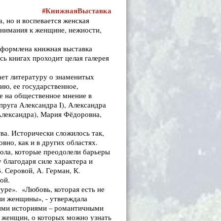
#КнижнаяВыставка
а, но и воспевается женская
внимания к женщине, нежности,
оформлена книжная выставка
сь книгах проходит целая галерея
ает литературу о знаменитых
ю, ее государственное,
ие на общественное мнение в
пруга Александра I), Александра
Александра), Мария Фёдоровна,
ва. Исторически сложилось так,
вно, как и в других областях.
ола, которые преодолели барьеры
 благодаря силе характера и
. Серовой, А. Герман, К.
ой.
уре». «Любовь, которая есть не
зни женщины», - утверждала
кими историями – романтичными
ь женщин, о которых можно узнать