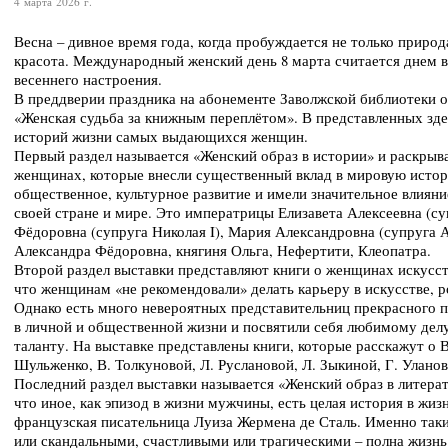
4 марта 2026 г.
Весна – дивное время года, когда пробуждается не только природ
красота. Международный женский день 8 марта считается днем 
весеннего настроения.
В преддверии праздника на абонементе Заволжской библиотеки 
«Женская судьба за книжным переплётом». В представленных зде
историй жизни самых выдающихся женщин.
Первый раздел называется «Женский образ в истории» и раскрыв
женщинах, которые внесли существенный вклад в мировую истори
общественное, культурное развитие и имели значительное влиян
своей стране и мире. Это императрицы Елизавета Алексеевна (су
Фёдоровна (супруга Николая I), Мария Александровна (супруга 
Александра Фёдоровна, княгиня Ольга, Нефертити, Клеопатра.
Второй раздел выставки представляют книги о женщинах искусст
что женщинам «не рекомендовали» делать карьеру в искусстве, ро
Однако есть много невероятных представительниц прекрасного п
в личной и общественной жизни и посвятили себя любимому делу
таланту. На выставке представлены книги, которые расскажут о В
Шульженко, В. Толкуновой, Л. Руслановой, Л. Зыкиной, Г. Уланов
Последний раздел выставки называется «Женский образ в литерат
что иное, как эпизод в жизни мужчины, есть целая история в жи
французская писательница Луиза Жермена де Сталь. Именно та
или скандальными, счастливыми или трагическими – полна жизн