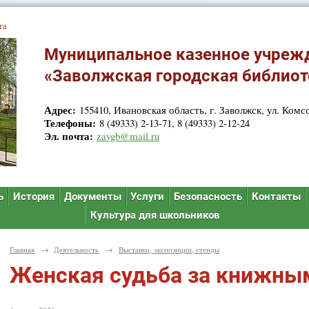
та
Муниципальное казенное учреж
«Заволжская городская библиот
Адрес:
155410, Ивановская область, г. Заволжск, ул. Комсо
Телефоны:
8 (49333) 2-13-71, 8 (49333) 2-12-24
Эл. почта:
zavgb@mail.ru
ь
История
Документы
Услуги
Безопасность
Контакты
Культура для школьников
Главная
→
Деятельность
→
Выставки, экспозиции, стенды
Женская судьба за книжны