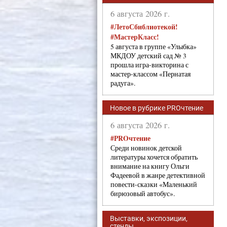
6 августа 2026 г.
#ЛетоСбиблиотекой!
#МастерКласс!
5 августа в группе «Улыбка»
МКДОУ детский сад № 3
прошла игра-викторина с
мастер-классом «Пернатая
радуга».
Новое в рубрике PROчтение
6 августа 2026 г.
#PROчтение
Среди новинок детской
литературы хочется обратить
внимание на книгу Ольги
Фадеевой в жанре детективной
повести-сказки «Маленький
бирюзовый автобус».
Выставки, экспозиции,
стенды