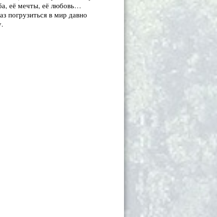
ьба, её мечты, её любовь…
аз погрузиться в мир давно
.