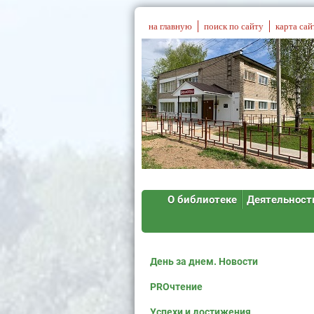
на главную
поиск по сайту
карта сай
О библиотеке
Деятельност
День за днем. Новости
PROчтение
Успехи и достижения