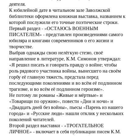
деятеля.
К юбилейной дате в читальном зале Заволжской
библиотеки оформлена книжная выставка, названием к
которой послужили его точные поэтические строки.
Первый раздел - «ОСТАЮСЬ ВОЕННЫМ
ПИСАТЕЛЕМ» - представлен произведениями самого
юбиляра и книгами современников о его жизни и
творчестве.
Выбрав однажды свою нелёгкую стезю, своё
направление в литературе, К.М. Симонов утверждал:
«Я решил писать и говорить правду о войне; чтобы
роль рядового участника войны, вынесшего на своём
горбу её главную тяжесть, предстала перед
последующими поколениями и во всём её подлинном
трагизме, и во всём её подлинном героизме».
Не потому ли романы «Живые и мёртвые» и
«Товарищи по оружию», повести «Дни и ночи» и
«Двадцать дней без войны», пьесы «Парень из нашего
города» и «Русские люди» нашли отклик у нескольких
поколений читателей.
Второй раздел выставки - «ТРОГАТЕЛЬНОЕ
ЛИЧНОЕ» - включает в себя публикации писем К.М.