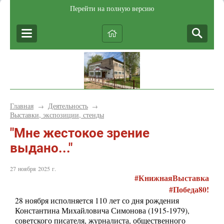
Перейти на полную версию
Главная
Деятельность
→
→
Выставки, экспозиции, стенды
"Мне жестокое зрение
выдано..."
27 ноября 2025 г.
#КнижнаяВыставка
#Победа80!
28 ноября исполняется 110 лет со дня рождения
Константина Михайловича Симонова (1915-1979),
советского писателя, журналиста, общественного