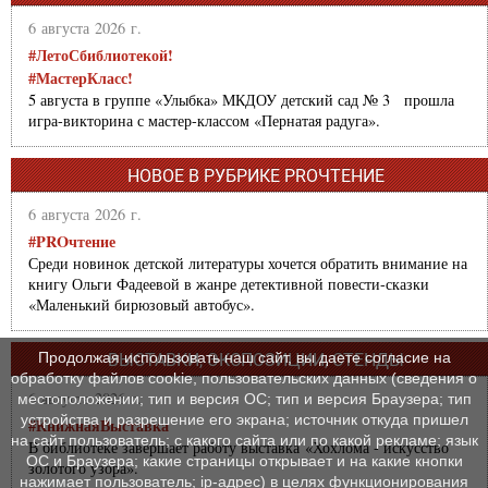
6 августа 2026 г.
#ЛетоСбиблиотекой!
#МастерКласс!
5 августа в группе «Улыбка» МКДОУ детский сад № 3 прошла
игра-викторина с мастер-классом «Пернатая радуга».
НОВОЕ В РУБРИКЕ PROЧТЕНИЕ
6 августа 2026 г.
#PROчтение
Среди новинок детской литературы хочется обратить внимание на
книгу Ольги Фадеевой в жанре детективной повести-сказки
«Маленький бирюзовый автобус».
Продолжая использовать наш сайт, вы даете согласие на
ВЫСТАВКИ, ЭКСПОЗИЦИИ, СТЕНДЫ
обработку файлов cookie, пользовательских данных (сведения о
6 августа 2026 г.
местоположении; тип и версия ОС; тип и версия Браузера; тип
устройства и разрешение его экрана; источник откуда пришел
#КнижнаяВыставка
на сайт пользователь; с какого сайта или по какой рекламе; язык
В библиотеке завершает работу выставка «Хохлома - искусство
ОС и Браузера; какие страницы открывает и на какие кнопки
золотого узора».
нажимает пользователь; ip-адрес) в целях функционирования