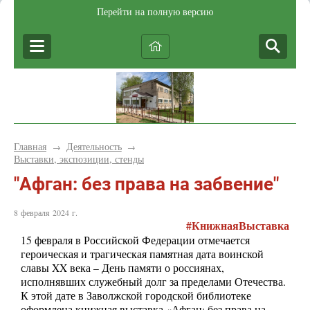
Перейти на полную версию
Главная
Деятельность
→
→
Выставки, экспозиции, стенды
"Афган: без права на забвение"
8 февраля 2024 г.
#КнижнаяВыставка
15 февраля в Российской Федерации отмечается
героическая и трагическая памятная дата воинской
славы XX века – День памяти о россиянах,
исполнявших служебный долг за пределами Отечества.
К этой дате в Заволжской городской библиотеке
оформлена книжная выставка «Афган: без права на