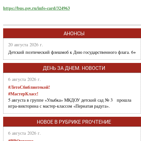
https://bus.gov.ru/info-card/324963
АНОНСЫ
20 августа 2026 г.
Детский поэтический флешмоб к Дню государственного флага. 6+
ДЕНЬ ЗА ДНЕМ. НОВОСТИ
6 августа 2026 г.
#ЛетоСбиблиотекой!
#МастерКласс!
5 августа в группе «Улыбка» МКДОУ детский сад № 3 прошла
игра-викторина с мастер-классом «Пернатая радуга».
НОВОЕ В РУБРИКЕ PROЧТЕНИЕ
6 августа 2026 г.
#PROчтение