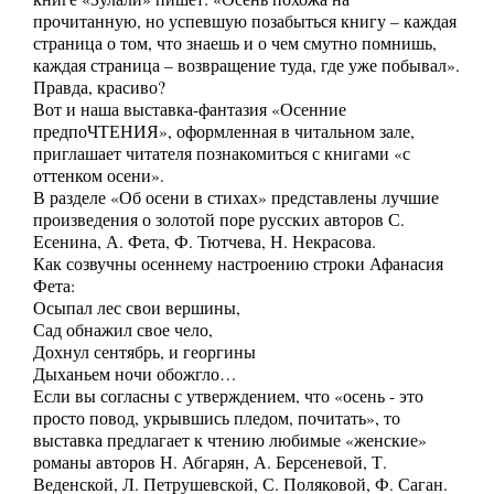
прочитанную, но успевшую позабыться книгу – каждая
страница о том, что знаешь и о чем смутно помнишь,
каждая страница – возвращение туда, где уже побывал».
Правда, красиво?
Вот и наша выставка-фантазия «Осенние
предпоЧТЕНИЯ», оформленная в читальном зале,
приглашает читателя познакомиться с книгами «с
оттенком осени».
В разделе «Об осени в стихах» представлены лучшие
произведения о золотой поре русских авторов С.
Есенина, А. Фета, Ф. Тютчева, Н. Некрасова.
Как созвучны осеннему настроению строки Афанасия
Фета:
Осыпал лес свои вершины,
Сад обнажил свое чело,
Дохнул сентябрь, и георгины
Дыханьем ночи обожгло…
Если вы согласны с утверждением, что «осень - это
просто повод, укрывшись пледом, почитать», то
выставка предлагает к чтению любимые «женские»
романы авторов Н. Абгарян, А. Берсеневой, Т.
Веденской, Л. Петрушевской, С. Поляковой, Ф. Саган.