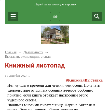
Перейти на полную версию
Главная
Деятельность
→
→
Выставки, экспозиции, стенды
Книжный листопад
18 сентября 2023 г.
#КнижнаяВыставка
Нет лучшего времени для чтения, чем осень. Получать
удовольствие от долгих осенних вечеров особенно
приятно, если книга отражает настроение этого
чудесного сезона.
Любимая многими писательница Наринэ Абгарян в
книге «Зулали» пишет: «Осень похожа на