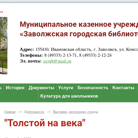
та
Муниципальное казенное учреж
«Заволжская городская библиот
Адрес:
155410, Ивановская область, г. Заволжск, ул. Комсо
Телефоны:
8 (49333) 2-13-71, 8 (49333) 2-12-24
Эл. почта:
zavgb@mail.ru
ь
История
Документы
Услуги
Безопасность
Контакты
Культура для школьников
Главная
→
Деятельность
→
Выставки, экспозиции, стенды
"Толстой на века"