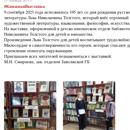
13 сентября 2023 г.
#КнижнаяВыставка
9 сентября 2023 года исполнилось 195 лет со дня рождения русск
литературы Льва Николаевича Толстого, который внёс огромный в
художественной литературы, языкознания, философии, искусства,
На выставке, оформленной в детско-юношеском отделе библиотек
Николаевича Толстого для детей и юношества.
Произведения Льва Толстого для детей воспитывают трудолюбие,
Милосердие и самоотверженность его героев, которые спасают д
стремление помогать окружающим.
Приглашаем всех читателей познакомиться с выставкой.
М.Н. Смирнова, зав. отделом Заволжской ГБ