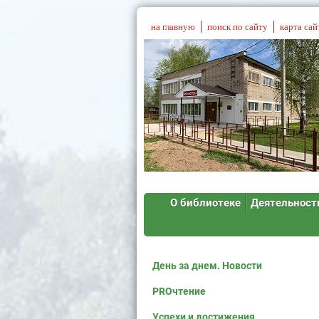
на главную
поиск по сайту
карта сай
О библиотеке
Деятельност
День за днем. Новости
PROчтение
Успехи и достижения