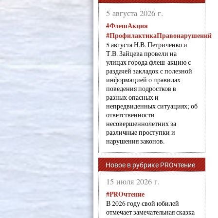
5 августа 2026 г.
#ФлешАкция
#ПрофилактикаПравонарушений
5 августа Н.В. Петриченко и
Т.В. Зайцева провели на
улицах города флеш-акцию с
раздачей закладок с полезной
информацией о правилах
поведения подростков в
разных опасных и
непредвиденных ситуациях; об
ответственности
несовершеннолетних за
различные проступки и
нарушения законов.
Новое в рубрике PROчтение
15 июля 2026 г.
#PROчтение
В 2026 году свой юбилей
отмечает замечательная сказка