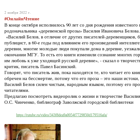
2 ноября 2022 г.
#
ОнлайнЧтение
В конце октября исполнилось 90 лет со дня рождения известного п
родоначальника «деревенской прозы» Василия Ивановича Белова
«Василий Белов, в отличие от других писателей-деревенщиков, бы
публицист, в 60-е годы под влиянием его произведений интеллиге
деревни, многие молодые люди покупали дома в деревне, уезжали
окончании МГУ. То есть его книги изменили сознание многих гор
им любовь к уже уходящей русской деревне», - сказал о творчес
критик, писатель Павел Басинский.
Говорят, что писатель жив, пока находятся те, кто читает его кни
обречен на бессмертие, потому что его проза – это наши истоки
Василий Белов силен чистым, народным языком, поэтому его пр
читателями.
Предлагаю посмотреть видеоролик о жизни и творчестве Василия
О.С. Чинченко, библиограф Заволжской городской библиотеки
https://rutube.ru/video/343f8dea9a0054f7729850d179516afa/