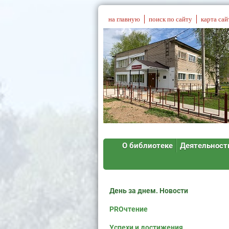
на главную
поиск по сайту
карта сай
О библиотеке
Деятельност
День за днем. Новости
PROчтение
Успехи и достижения