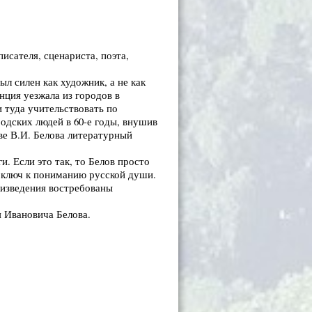
исателя, сценариста, поэта,
.
л силен как художник, а не как
нция уезжала из городов в
 туда учительствовать по
одских людей в 60-е годы, внушив
тве В.И. Белова литературный
ги. Если это так, то Белов просто
, ключ к пониманию русской души.
оизведения востребованы
 Ивановича Белова.