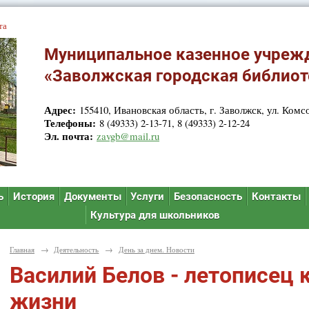
та
Муниципальное казенное учреж
«Заволжская городская библиот
Адрес:
155410, Ивановская область, г. Заволжск, ул. Комсо
Телефоны:
8 (49333) 2-13-71, 8 (49333) 2-12-24
Эл. почта:
zavgb@mail.ru
ь
История
Документы
Услуги
Безопасность
Контакты
Культура для школьников
Главная
→
Деятельность
→
День за днем. Новости
Василий Белов - летописец 
жизни