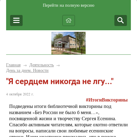
Перейти на полную версию
Главная
Деятельность
→
→
День за днем. Новости
"Я сердцем никогда не лгу..."
4 октября 2022 г.
#
ИтогиВикторины
Подведены итоги библиотечной викторины под
названием «Без России не было б меня…»,
посвященной жизни и творчеству Сергея Есенина.
Спасибо активным читателям, которые охотно ответили
на вопросы, написали свои любимые есенинские
строки. Наши участники признались, что в поиске