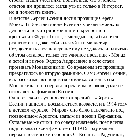
ответов им пришлось заглянуть не только в Интернет,
но и полистать книги.
В детстве Сергей Есенин носил прозвище Серега
Монах. В Константинове Есениных звали «монахи»:
дед поэта по материнской линии, крепостной
крестьянин Федор Титов, в молодые годы был очень
религиозен и даже собирался уйти в монастырь.
Осуществить свое намерение ему не удалось, и памятью
об этом осталось только его уличное прозвище - Монах,
а детей и внуков Федора Андреевича в селе стали
прозывать Монашкиными. Со временем это прозвище
превратилось во вторую фамилию. Сам Сергей Есенин,
как рассказывают, в детстве откликался только на
Монашкина, и на первой перекличке в школе даже не
отозвался на фамилию Есенин.
Одно из своих лучших стихотворений – «Береза» -
Есенин написал в восьмилетнем возрасте, и в 1914 году
в детском журнале «Мирок» оно было напечатано под
псевдонимом Аристон, взятым из поэзии Державина.
Остальные же стихи, по совету издателей, поэт всегда
подписывал своей фамилией. В 1916 году вышел
первый поэтический сборник С. Есенина «Радуница»,