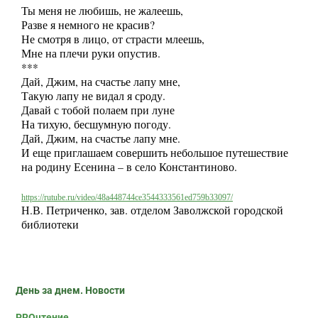
Ты меня не любишь, не жалеешь,
Разве я немного не красив?
Не смотря в лицо, от страсти млеешь,
Мне на плечи руки опустив.
***
Дай, Джим, на счастье лапу мне,
Такую лапу не видал я сроду.
Давай с тобой полаем при луне
На тихую, бесшумную погоду.
Дай, Джим, на счастье лапу мне.
И еще приглашаем совершить небольшое путешествие
на родину Есенина – в село Константиново.
https://rutube.ru/video/48a448744ce3544333561ed759b33097/
Н.В. Петриченко, зав. отделом Заволжской городской
библиотеки
День за днем. Новости
PROчтение