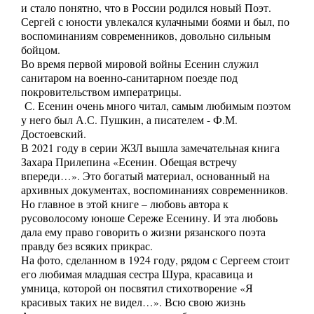
и стало понятно, что в России родился новый Поэт.
Сергей с юности увлекался кулачными боями и был, по
воспоминаниям современников, довольно сильным
бойцом.
Во время первой мировой войны Есенин служил
санитаром на военно-санитарном поезде под
покровительством императрицы.
С. Есенин очень много читал, самым любимым поэтом
у него был А.С. Пушкин, а писателем - Ф.М.
Достоевский.
В 2021 году в серии ЖЗЛ вышла замечательная книга
Захара Прилепина «Есенин. Обещая встречу
впереди…». Это богатый материал, основанный на
архивных документах, воспоминаниях современников.
Но главное в этой книге – любовь автора к
русоволосому юноше Сереже Есенину. И эта любовь
дала ему право говорить о жизни рязанского поэта
правду без всяких прикрас.
На фото, сделанном в 1924 году, рядом с Сергеем стоит
его любимая младшая сестра Шура, красавица и
умница, которой он посвятил стихотворение «Я
красивых таких не видел…». Всю свою жизнь