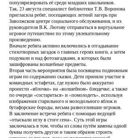
популяризировать её среди младших школьников.
Так, 23 августа специалист библиотеки Т.В. Воронова
пригласила ребят, посещающих летний лагерь при
Заволжском центре социального обслуживания, и их
руководителя В.К. Лютову отправиться в виртуальное
игровое путешествие по этому увлекательному
произведению.
Вначале ребята активно включились в отгадывание
стихотворных загадок о главных героях книги, а затем
подумали и над фотозагадками, в которых были
зашифрованы волшебные предметы.
Вторая часть мероприятия была посвящена подвижным
играм по содержанию сказки. Дети приняли участие в
командных эстафетах, где нужно было аккуратно
пронести «яблочко» на «волшебном» блюдечке, а также
по очереди «состариться» и «помолодеть», используя
изображения старильного и молодильного яблок и
бутафорские бороды, весьма развеселившие игроков.
В заключение встречи ребята с помощью ведущей
«отыскали иглу в стоге сена». Суть этой игры
заключалась в том, чтобы из слова путём замены одной
буквы получить другое и таким образом строить
цепочку до тех пор, пока не получится нужный