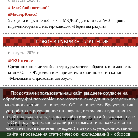
#ЛетоСбиблиотекой!
#МастерКласс!
5 августа в группе «Улыбка» МКДОУ детский сад № 3 прошла
игра-викторина с мастер-классом «Пернатая радуга».
НОВОЕ В РУБРИКЕ PROЧТЕНИЕ
6 августа 2026 г.
#PROчтение
Среди новинок детской литературы хочется обратить внимание на
книгу Ольги Фадеевой в жанре детективной повести-сказки
«Маленький бирюзовый автобус».
Продолжая использовать наш сайт, вы даете согласие на
ВЫСТАВКИ, ЭКСПОЗИЦИИ, СТЕНДЫ
обработку файлов cookie, пользовательских данных (сведения о
6 августа 2026 г.
местоположении; тип и версия ОС; тип и версия Браузера; тип
устройства и разрешение его экрана; источник откуда пришел
#КнижнаяВыставка
на сайт пользователь; с какого сайта или по какой рекламе; язык
В библиотеке завершает работу выставка «Хохлома - искусство
ОС и Браузера; какие страницы открывает и на какие кнопки
золотого узора».
нажимает пользователь; ip-адрес) в целях функционирования
сайта и проведения статистических исследований и обзоров.