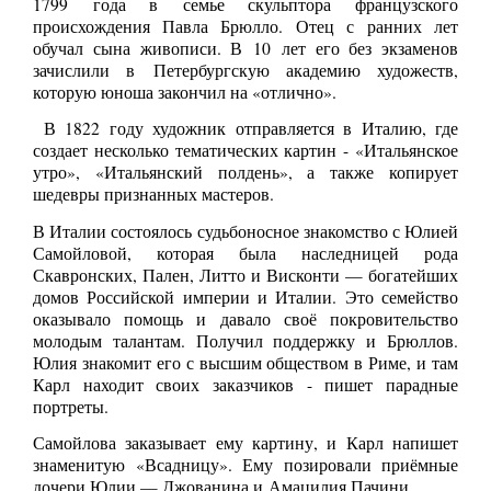
1799 года в семье скульптора французского
происхождения Павла Брюлло. Отец с ранних лет
обучал сына живописи. В 10 лет его без экзаменов
зачислили в Петербургскую академию художеств,
которую юноша закончил на «отлично».
В 1822 году художник отправляется в Италию, где
создает несколько тематических картин - «Итальянское
утро», «Итальянский полдень», а также копирует
шедевры признанных мастеров.
В Италии состоялось судьбоносное знакомство с Юлией
Самойловой, которая была наследницей рода
Скавронских, Пален, Литто и Висконти — богатейших
домов Российской империи и Италии. Это семейство
оказывало помощь и давало своё покровительство
молодым талантам. Получил поддержку и Брюллов.
Юлия знакомит его с высшим обществом в Риме, и там
Карл находит своих заказчиков - пишет парадные
портреты.
Самойлова заказывает ему картину, и Карл напишет
знаменитую «Всадницу». Ему позировали приёмные
дочери Юлии — Джованина и Амацилия Пачини.