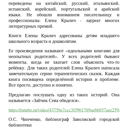
переведены на китайский, русский, итальянский,
испанский, корейский, португальский и арабский
языки. Не обошли вниманием писательницу и
профессионалы: Елена Кралич - лауреат многих
литературных премий.
Книги Елены Кралич адресованы детям младшего
школьного возраста и дошколятам.
Ее произведения называют «идеальными книгами для
неопытных родителей». У всех родителей бывают
моменты, когда не хватает слов объяснить что-то
ребёнку. Для таких родителей Елена Кралич написала
замечательную серию терапевтических сказок. Каждая
книга посвящена определённой истории и проблеме.
Все просто, доступно и понятно.
Предлагаю послушать одну из таких историй. Она
называется «Зайчик Сева обиделся».
https://rutube.ru/video/43756e7ccc3f3961769ae6b037aee259/
О.С. Чинченко, библиограф Заволжской городской
библиотеки