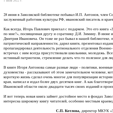
1 июля 2022 г.
28 июня в Заволжской библиотеке побывал И.П. Антонов, член С
заслуженный работник культуры РФ, ивановский писатель и краев
Как всегда, Игорь Павлович приехал с подарком. Это его книга 
по мне?», посвященная другу и соратнику Д.И. Зимину. В июне и
Дмитрия Ивановича. Он тоже не раз бывал в нашей библиотеке, 
патриотической направленности, дарил книги, презентовал издан
пропагандировал деятельность регионального отделения Военно
встречах с ним всегда присутствовали школьники, молодежь. Вс
истинный патриотизм, стремление делать что-то полезное для лю
В книге Игоря Антонова самые разные люди – политики, военные,
духовенства - рассказывают об этом замечательном человеке, ко
короткую жизнь сделал очень многое для популяризации истории
края, написал и издал более двух десятков книг. А как благотво
Ивановской области около двадцати тысяч своих изданий и произ
И вот теперь новая книга займет достойное место в фондах Заво
интересна широкому книгу читателей, особенно местным краеве
С.П. Котлова,
директор МКУК «За