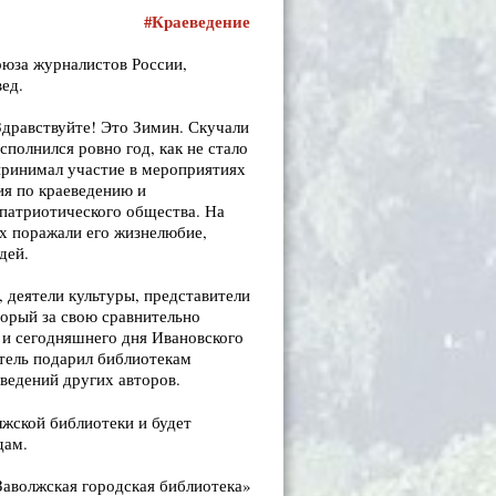
#Краеведение
оюза журналистов России,
ед.
«Здравствуйте! Это Зимин. Скучали
сполнился ровно год, как не стало
принимал участие в мероприятиях
ия по краеведению и
-патриотического общества. На
ех поражали его жизнелюбие,
дей.
 деятели культуры, представители
торый за свою сравнительно
 и сегодняшнего дня Ивановского
ритель подарил библиотекам
ведений других авторов.
лжской библиотеки и будет
дам.
волжская городская библиотека»