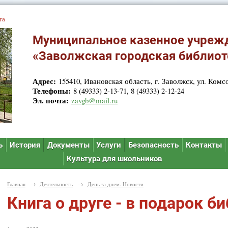
та
Муниципальное казенное учреж
«Заволжская городская библиот
Адрес:
155410, Ивановская область, г. Заволжск, ул. Комсо
Телефоны:
8 (49333) 2-13-71, 8 (49333) 2-12-24
Эл. почта:
zavgb@mail.ru
ь
История
Документы
Услуги
Безопасность
Контакты
Культура для школьников
Главная
→
Деятельность
→
День за днем. Новости
Книга о друге - в подарок б