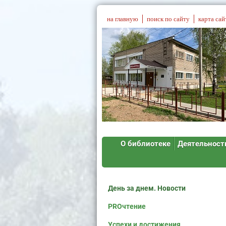
на главную
поиск по сайту
карта сай
О библиотеке
Деятельност
День за днем. Новости
PROчтение
Успехи и достижения