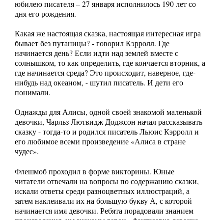
юбилею писателя – 27 января исполнилось 190 лет со
дня его рождения.
Какая же настоящая сказка, настоящая интересная игра
бывает без путаницы? - говорил Кэрролл. Где
начинается день? Если идти над землей вместе с
солнышком, то как определить, где кончается вторник, а
где начинается среда? Это происходит, наверное, где-
нибудь над океаном, - шутил писатель. И дети его
понимали.
Однажды для Алисы, одной своей знакомой маленькой
девочки, Чарльз Лютвидж Доджсон начал рассказывать
сказку - тогда-то и родился писатель Льюис Кэрролл и
его любимое всеми произведение «Алиса в стране
чудес».
Флешмоб проходил в форме викторины. Юные
читатели отвечали на вопросы по содержанию сказки,
искали ответы среди разноцветных иллюстраций, а
затем наклеивали их на большую букву А, с которой
начинается имя девочки. Ребята порадовали знанием