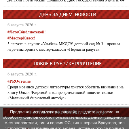
ДЕНЬ ЗА ДНЕМ. НОВОСТИ
6 августа 2026 г.
#ЛетоСбиблиотекой!
#МастерКласс!
5 августа в группе «Улыбка» МКДОУ детский сад № 3 прошла
игра-викторина с мастер-классом «Пернатая радуга».
НОВОЕ В РУБРИКЕ PROЧТЕНИЕ
6 августа 2026 г.
#PROчтение
Среди новинок детской литературы хочется обратить внимание на
книгу Ольги Фадеевой в жанре детективной повести-сказки
«Маленький бирюзовый автобус».
Продолжая использовать наш сайт, вы даете согласие на
ВЫСТАВКИ, ЭКСПОЗИЦИИ, СТЕНДЫ
обработку файлов cookie, пользовательских данных (сведения о
6 августа 2026 г.
местоположении; тип и версия ОС; тип и версия Браузера; тип
устройства и разрешение его экрана; источник откуда пришел