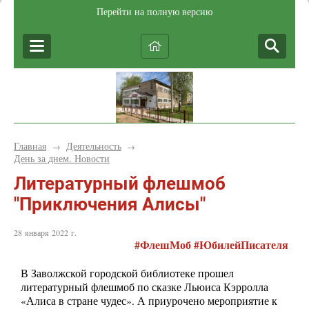
Перейти на полную версию
Главная
Деятельность
→
→
День за днем. Новости
Литературный флешмоб
"Приключения Алисы"
28 января 2022 г.
#ФлешМоб #ЮбилейПисателя
В Заволжской городской библиотеке прошел
литературный флешмоб по сказке Льюиса Кэрролла
«Алиса в стране чудес». А приурочено мероприятие к