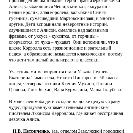
произведения: им знакомы герои - фантазерка девочка
Алиса, улыбающийся Чеширский кот, аккуратист
Белый кролик, Злая королева, вальяжная Синяя
гусеница, сумасшедший Мартовский заяц и многие
другие. Дети вспоминали невероятные истории,
случившиеся с Алисой, смеялись над забавными
фразами: от уксуса - куксятся, от горчицы -
огорчаются, от лука – лукавят. Они вспомнили, что в
школе Кэрролла есть грязнописание и звательный
падеж, а образование называется классическим, потому
что дети там целый день играют в классики.
Участниками мероприятия стали Ульяна Леднева,
Екатерина Тимофеева, Никита Пискарев из 5б класса
лицея, четвероклассники Ксения Мухина, Полина
Градова, Илья Быхан, Варя Бурмагина, Маша Голубева.
В ходе флешмоба дети создали на доске целую Страну
чудес, придуманную замечательным английским
писателем Льюисом Кэрроллом, где живет бесстрашная
девочка Алиса.
Н.В. Петриченко,
зав. отделом Заволжской городской