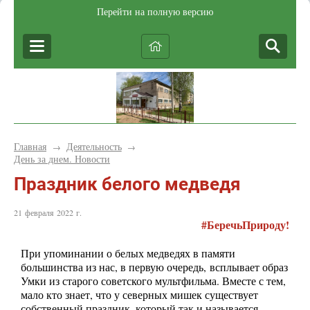
Перейти на полную версию
Главная
Деятельность
→
→
День за днем. Новости
Праздник белого медведя
21 февраля 2022 г.
#БеречьПрироду!
При упоминании о белых медведях в памяти
большинства из нас, в первую очередь, всплывает образ
Умки из старого советского мультфильма. Вместе с тем,
мало кто знает, что у северных мишек существует
собственный праздник, который так и называется —