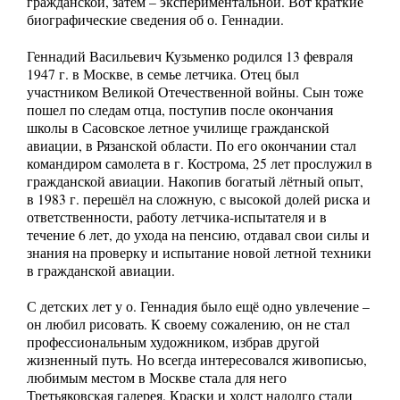
гражданской, затем – экспериментальной. Вот краткие
биографические сведения об о. Геннадии.
Геннадий Васильевич Кузьменко родился 13 февраля
1947 г. в Москве, в семье летчика. Отец был
участником Великой Отечественной войны. Сын тоже
пошел по следам отца, поступив после окончания
школы в Сасовское летное училище гражданской
авиации, в Рязанской области. По его окончании стал
командиром самолета в г. Кострома, 25 лет прослужил в
гражданской авиации. Накопив богатый лётный опыт,
в 1983 г. перешёл на сложную, с высокой долей риска и
ответственности, работу летчика-испытателя и в
течение 6 лет, до ухода на пенсию, отдавал свои силы и
знания на проверку и испытание новой летной техники
в гражданской авиации.
С детских лет у о. Геннадия было ещё одно увлечение –
он любил рисовать. К своему сожалению, он не стал
профессиональным художником, избрав другой
жизненный путь. Но всегда интересовался живописью,
любимым местом в Москве стала для него
Третьяковская галерея. Краски и холст надолго стали