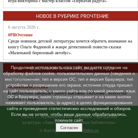
игра-викторина с мастер-классом «Пернатая радуга».
НОВОЕ В РУБРИКЕ PROЧТЕНИЕ
6 августа 2026 г.
#PROчтение
Среди новинок детской литературы хочется обратить внимание на
книгу Ольги Фадеевой в жанре детективной повести-сказки
«Маленький бирюзовый автобус».
Продолжая использовать наш сайт, вы даете согласие на
ВЫСТАВКИ, ЭКСПОЗИЦИИ, СТЕНДЫ
обработку файлов cookie, пользовательских данных (сведения о
6 августа 2026 г.
местоположении; тип и версия ОС; тип и версия Браузера; тип
устройства и разрешение его экрана; источник откуда пришел
#КнижнаяВыставка
на сайт пользователь; с какого сайта или по какой рекламе; язык
В библиотеке завершает работу выставка «Хохлома - искусство
ОС и Браузера; какие страницы открывает и на какие кнопки
золотого узора».
нажимает пользователь; ip-адрес) в целях функционирования
сайта и проведения статистических исследований и обзоров.
Если вы не хотите, чтобы ваши данные обрабатывались,
©2022 г., Муниципальное казенное учреждение
покиньте сайт.
культуры «Заволжская городская библиотека»
Согласен
© Конструктор сайтов
Nubex.ru