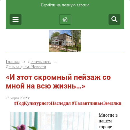
Перейти на полную версию
Главная
Деятельность
→
→
День за днем. Новости
«И этот скромный пейзаж со
мной на всю жизнь…»
25 марта 2022 г.
#ГодКультурногоНаследия #ТалантливыеЗемляки
Многие в
нашем
городе