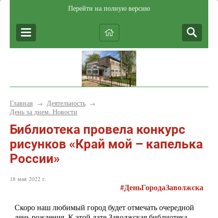
Перейти на полную версию
Главная
Деятельность
→
→
День за днем. Новости
Библиотека провела конкурс
рисунков «Край мой – капелька
России»
18 мая 2022 г.
#ДеньГородаЗаволжска
Скоро наш любимый город будет отмечать очередной
день рождения. К этой дате Заволжская библиотека