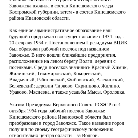
Заволжска входила в состав Кинешемского уезда
Костромской губернии, затем - в состав Кинешемского
района Ивановской области.
Как единое административное образование наш
будущий город начал свое существование с 1934 года.
20 февраля 1934 г. Постановлением Президиума ВЦИК
был образован рабочий поселок под названием
Заволжье. В него вошли ближайшие предприятия,
расположенные на левом берегу Волги, деревни с
поселками. Среди поселков значились Красный Химик,
Жилинский, Тихомировский, Кокоревский,
Владычный, Рябиновский, Фибровский, Алекинский,
Беляевский; деревни Чирково, Скрипцово, Жилино,
Ураково, Мясневка, а также усадьбы Мысы, Фроловка.
Указом Президиума Верховного Совета РСФСР от 4
октября 1954 года рабочий поселок Заволжье
Кинешемского района Ивановской области был
преобразован в город Заволжск. Такое название город
получил по своему географическому положению
относительно центра области – за Волгой.