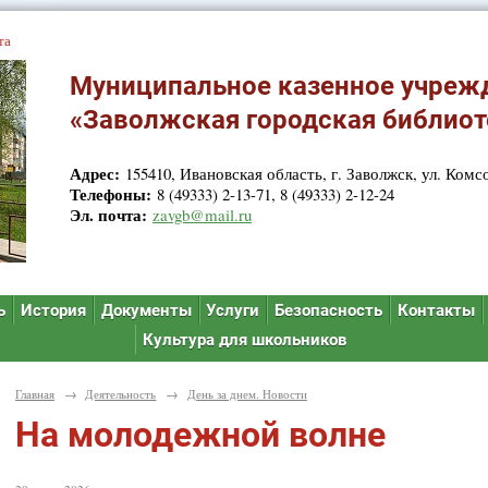
та
Муниципальное казенное учреж
«Заволжская городская библиот
Адрес:
155410, Ивановская область, г. Заволжск, ул. Комсо
Телефоны:
8 (49333) 2-13-71, 8 (49333) 2-12-24
Эл. почта:
zavgb@mail.ru
ь
История
Документы
Услуги
Безопасность
Контакты
Культура для школьников
Главная
→
Деятельность
→
День за днем. Новости
На молодежной волне