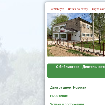
на главную
поиск по сайту
карта сай
О библиотеке
Деятельност
День за днем. Новости
PROчтение
Успехи и достижения