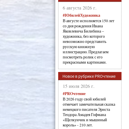
6 августа 2026 г.
#ЮбилейХудожника
В августе исполняется 150 лет
со дня рождения Ивана
Яковлевича Билибина –
художника, без которого
невозможно представить
русскую книжную
иллюстрацию. Предлагаем
посмотреть ролик с его
прекрасными картинами.
Новое в рубрике PROчтение
15 июля 2026 г.
#PROчтение
В 2026 году свой юбилей
отмечает замечательная сказка
немецкого писателя Эрнста
Теодора Амадея Гофмана
«Щелкунчик и мышиный
король» - 210 лет.