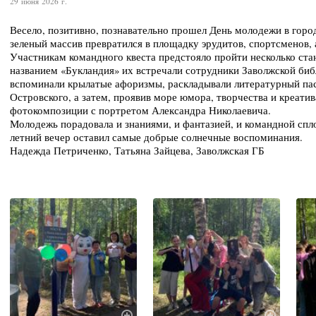
29 июня 2026 г.
Весело, позитивно, познавательно прошел День молодежи в город
зеленый массив превратился в площадку эрудитов, спортсменов, 
Участникам командного квеста предстояло пройти несколько ста
названием «Букландия» их встречали сотрудники Заволжской биб
вспоминали крылатые афоризмы, раскладывали литературный пас
Островского, а затем, проявив море юмора, творчества и креатив
фотокомпозиции с портретом Александра Николаевича.
Молодежь порадовала и знаниями, и фантазией, и командной сп
летний вечер оставил самые добрые солнечные воспоминания.
Надежда Петриченко, Татьяна Зайцева, Заволжская ГБ