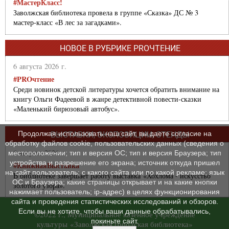
#МастерКласс!
Заволжская библиотека провела в группе «Сказка» ДС № 3
мастер-класс «В лес за загадками».
НОВОЕ В РУБРИКЕ PROЧТЕНИЕ
6 августа 2026 г.
#PROчтение
Среди новинок детской литературы хочется обратить внимание на
книгу Ольги Фадеевой в жанре детективной повести-сказки
«Маленький бирюзовый автобус».
Продолжая использовать наш сайт, вы даете согласие на
ВЫСТАВКИ, ЭКСПОЗИЦИИ, СТЕНДЫ
обработку файлов cookie, пользовательских данных (сведения о
6 августа 2026 г.
местоположении; тип и версия ОС; тип и версия Браузера; тип
устройства и разрешение его экрана; источник откуда пришел
#КнижнаяВыставка
на сайт пользователь; с какого сайта или по какой рекламе; язык
В библиотеке завершает работу выставка «Хохлома - искусство
ОС и Браузера; какие страницы открывает и на какие кнопки
золотого узора».
нажимает пользователь; ip-адрес) в целях функционирования
сайта и проведения статистических исследований и обзоров.
Если вы не хотите, чтобы ваши данные обрабатывались,
©2022 г., Муниципальное казенное учреждение
покиньте сайт.
культуры «Заволжская городская библиотека»