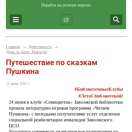
Перейти на полную версию
Главная
Деятельность
→
→
День за днем. Новости
Путешествие по сказкам
Пушкина
25 июня 2026 г.
#БиблиотечныеКлубы
#ЛетоСбиблиотекой!
24 июня в клубе «Семицветик» Заволжской библиотеки
прошла литературно-игровая программа «Читаем
Пушкина» с молодыми получателями услуг отделения
социальной реабилитации инвалидов Заволжского
ЦСО.
Участники совершили увлекательное путешествие по