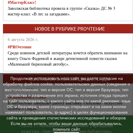
#МастерКласс!
Заволжская библиотека провела в группе «Сказка» ДС № 3
мастер-класс «В лес за загадками».
НОВОЕ В РУБРИКЕ PROЧТЕНИЕ
6 августа 2026 г.
#PROчтение
Среди новинок детской литературы хочется обратить внимание на
книгу Ольги Фадеевой в жанре детективной повести-сказки
«Маленький бирюзовый автобус».
Продолжая использовать наш сайт, вы даете согласие на
ВЫСТАВКИ, ЭКСПОЗИЦИИ, СТЕНДЫ
обработку файлов cookie, пользовательских данных (сведения о
6 августа 2026 г.
местоположении; тип и версия ОС; тип и версия Браузера; тип
устройства и разрешение его экрана; источник откуда пришел
#КнижнаяВыставка
на сайт пользователь; с какого сайта или по какой рекламе; язык
В библиотеке завершает работу выставка «Хохлома - искусство
ОС и Браузера; какие страницы открывает и на какие кнопки
золотого узора».
нажимает пользователь; ip-адрес) в целях функционирования
сайта и проведения статистических исследований и обзоров.
Если вы не хотите, чтобы ваши данные обрабатывались,
©2022 г., Муниципальное казенное учреждение
покиньте сайт.
культуры «Заволжская городская библиотека»