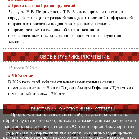
#ПрофилактикаПравонарушений
5 августа Н.В. Петриченко и Т.В. Зайцева провели на улицах
города флеш-акцию с раздачей закладок с полезной информацией
о правилах поведения подростков в разных опасных и
непредвиденных ситуациях; об ответственности
несовершеннолетних за различные проступки и нарушения
законов.
НОВОЕ В РУБРИКЕ PROЧТЕНИЕ
15 июля 2026 г.
#PROчтение
В 2026 году свой юбилей отмечает замечательная сказка
немецкого писателя Эрнста Теодора Амадея Гофмана «Щелкунчик
и мышиный король» - 210 лет.
ВЫСТАВКИ, ЭКСПОЗИЦИИ, СТЕНДЫ
Продолжая использовать наш сайт, вы даете согласие на
4 августа 2026 г.
обработку файлов cookie, пользовательских данных (сведения о
местоположении; тип и версия ОС; тип и версия Браузера; тип
#КнижнаяВыставка
устройства и разрешение его экрана; источник откуда пришел
На абонементе библиотеки организована книжная выставка
на сайт пользователь; с какого сайта или по какой рекламе; язык