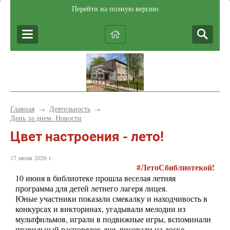
Перейти на полную версию
Главная
Деятельность
→
→
День за днем. Новости
Цвет настроения - лето!
17 июня 2026 г.
#ЛетоСбиблиотекой!
10 июня в библиотеке прошла веселая летняя
программа для детей летнего лагеря лицея.
Юные участники показали смекалку и находчивость в
конкурсах и викторинах, угадывали мелодии из
мультфильмов, играли в подвижные игры, вспоминали
правильный распорядок дня, рисовали на доске