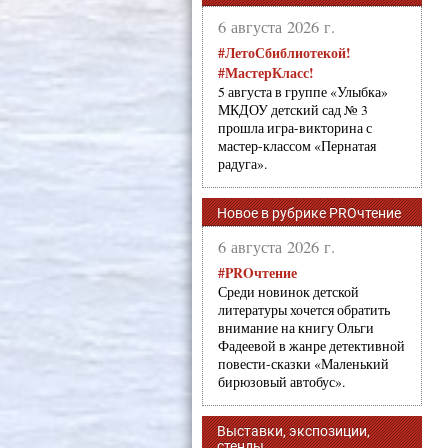
6 августа 2026 г.
#ЛетоСбиблиотекой!
#МастерКласс!
5 августа в группе «Улыбка»
МКДОУ детский сад № 3
прошла игра-викторина с
мастер-классом «Пернатая
радуга».
Новое в рубрике PROчтение
6 августа 2026 г.
#PROчтение
Среди новинок детской
литературы хочется обратить
внимание на книгу Ольги
Фадеевой в жанре детективной
повести-сказки «Маленький
бирюзовый автобус».
Выставки, экспозиции,
стенды