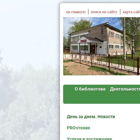
на главную
поиск по сайту
карта сай
О библиотеке
Деятельност
День за днем. Новости
PROчтение
Успехи и достижения