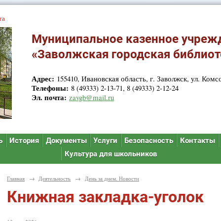
та
Муниципальное казенное учреж
«Заволжская городская библиот
Адрес:
155410, Ивановская область, г. Заволжск, ул. Комсо
Телефоны:
8 (49333) 2-13-71, 8 (49333) 2-12-24
Эл. почта:
zavgb@mail.ru
ь
История
Документы
Услуги
Безопасность
Контакты
Культура для школьников
Главная
→
Деятельность
→
День за днем. Новости
Книжная закладка-уголок