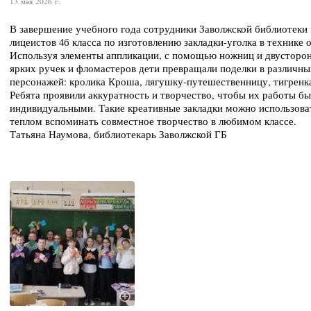
13 мая 2026 г.
В завершение учебного года сотрудники Заволжской библиотеки 
лицеистов 4б класса по изготовлению закладки-уголка в технике
Используя элементы аппликации, с помощью ножниц и двусторон
ярких ручек и фломастеров дети превращали поделки в различн
персонажей: кролика Кроша, лягушку-путешественницу, тигренка
Ребята проявили аккуратность и творчество, чтобы их работы б
индивидуальными. Такие креативные закладки можно использоват
теплом вспоминать совместное творчество в любимом классе.
Татьяна Наумова, библиотекарь Заволжской ГБ