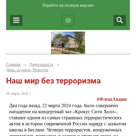
Перейти на полную версию
Главная
Деятельность
→
→
День за днем. Новости
Наш мир без терроризма
20 марта 2026 г.
#ФлешАкция
Два года назад, 22 марта 2024 года, было совершено
нападение на концертный зал «Крокус Сити Холл»,
ставшее одним из самых страшных террористических
актов в истории современной России наряду с захватом
школы в Беслане. Четверо террористов, вооруженных
автоматами, ворвались в здание и открыли огонь на